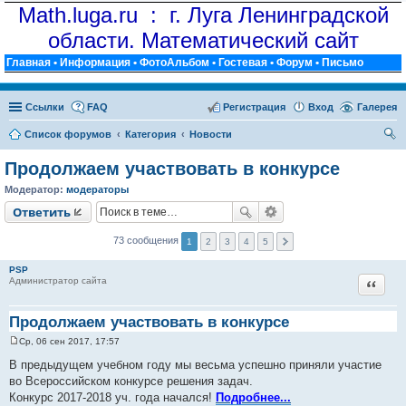
Math.luga.ru : г. Луга Ленинградской
области. Математический сайт
Главная
•
Информация
•
ФотоАльбом
•
Гостевая
•
Форум
•
Письмо
Ссылки
FAQ
Регистрация
Вход
Галерея
Список форумов
Категория
Новости
ои
Продолжаем участвовать в конкурсе
ск
Модератор:
модераторы
Ответить
73 сообщения
1
2
3
4
5
PSP
Цитат
Администратор сайта
Продолжаем участвовать в конкурсе
Ср, 06 сен 2017, 17:57
С
о
В предыдущем учебном году мы весьма успешно приняли участие
о
во Всероссийском конкурсе решения задач.
б
щ
Конкурс 2017-2018 уч. года начался!
Подробнее...
е