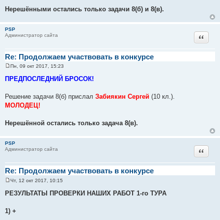
е
Нерешёнными остались только задачи 8(б) и 8(в).
PSP
Цитат
Администратор сайта
Re: Продолжаем участвовать в конкурсе
Пн, 09 окт 2017, 15:23
С
о
ПРЕДПОСЛЕДНИЙ БРОСОК!
о
б
щ
Решение задачи 8(б) прислал
Забиякин Сергей
(10 кл.).
е
МОЛОДЕЦ!
н
и
е
Нерешённой остались только задача 8(в).
PSP
Цитат
Администратор сайта
Re: Продолжаем участвовать в конкурсе
Чт, 12 окт 2017, 10:15
С
о
РЕЗУЛЬТАТЫ ПРОВЕРКИ НАШИХ РАБОТ 1-го ТУРА
о
б
щ
1) +
е