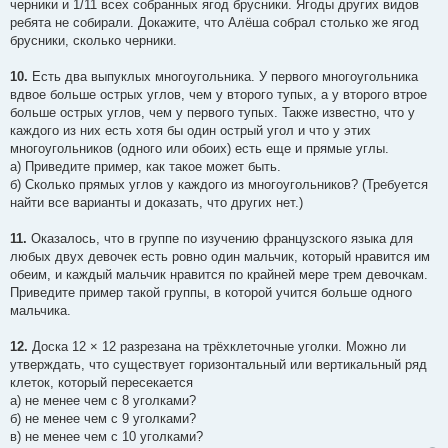
черники и 1/11 всех собранных ягод брусники. Ягоды других видов
ребята не собирали. Докажите, что Алёша собрал столько же ягод
брусники, сколько черники.
10.
Есть два выпуклых многоугольника. У первого многоугольника
вдвое больше острых углов, чем у второго тупых, а у второго втрое
больше острых углов, чем у первого тупых. Также известно, что у
каждого из них есть хотя бы один острый угол и что у этих
многоугольников (одного или обоих) есть еще и прямые углы.
а) Приведите пример, как такое может быть.
б) Сколько прямых углов у каждого из многоугольников? (Требуется
найти все варианты и доказать, что других нет.)
11.
Оказалось, что в группе по изучению французского языка для
любых двух девочек есть ровно один мальчик, который нравится им
обеим, и каждый мальчик нравится по крайней мере трем девочкам.
Приведите пример такой группы, в которой учится больше одного
мальчика.
12.
Доска 12 × 12 разрезана на трёхклеточные уголки. Можно ли
утверждать, что существует горизонтальный или вертикальный ряд
клеток, который пересекается
а) не менее чем с 8 уголками?
б) не менее чем с 9 уголками?
в) не менее чем с 10 уголками?