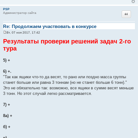
PSP
Цитат
Администратор сайта
Re: Продолжаем участвовать в конкурсе
Вт, 07 ноя 2017, 17:42
С
о
Результаты проверки решений задач 2-го
о
б
тура
щ
е
н
5) +
и
е
6) +.
"Так как ящики что-то да весят, то рано или поздно масса группы
станет больше или равна 3 тоннам (но не станет больше 6 тонн)."
Это не обязательно так: возможно, все ящики в сумме весят меньше
3 тонн. Но этот случай легко рассматривается.
7) +
8а) +
б) +
в) -