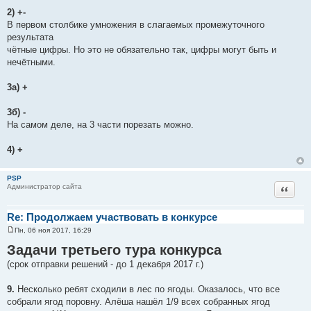
н
и
2) +-
е
В первом столбике умножения в слагаемых промежуточного
результата
чётные цифры. Но это не обязательно так, цифры могут быть и
нечётными.
3а) +
3б) -
На самом деле, на 3 части порезать можно.
4) +
PSP
Цитат
Администратор сайта
Re: Продолжаем участвовать в конкурсе
Пн, 06 ноя 2017, 16:29
С
о
Задачи третьего тура конкурса
о
б
(срок отправки решений - до 1 декабря 2017 г.)
щ
е
н
9.
Несколько ребят сходили в лес по ягоды. Оказалось, что все
и
собрали ягод поровну. Алёша нашёл 1/9 всех собранных ягод
е