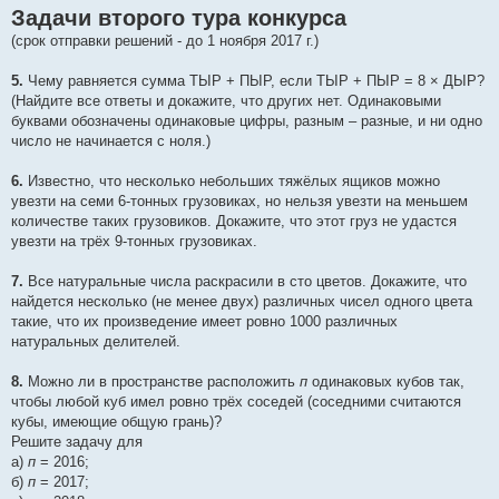
о
Задачи второго тура конкурса
о
б
(срок отправки решений - до 1 ноября 2017 г.)
щ
е
н
5.
Чему равняется сумма ТЫР + ПЫР, если ТЫР + ПЫР = 8 × ДЫР?
и
(Найдите все ответы и докажите, что других нет. Одинаковыми
е
буквами обозначены одинаковые цифры, разным – разные, и ни одно
число не начинается с ноля.)
6.
Известно, что несколько небольших тяжёлых ящиков можно
увезти на семи 6-тонных грузовиках, но нельзя увезти на меньшем
количестве таких грузовиков. Докажите, что этот груз не удастся
увезти на трёх 9-тонных грузовиках.
7.
Все натуральные числа раскрасили в сто цветов. Докажите, что
найдется несколько (не менее двух) различных чисел одного цвета
такие, что их произведение имеет ровно 1000 различных
натуральных делителей.
8.
Можно ли в пространстве расположить
п
одинаковых кубов так,
чтобы любой куб имел ровно трёх соседей (соседними считаются
кубы, имеющие общую грань)?
Решите задачу для
а)
п
= 2016;
б)
п
= 2017;