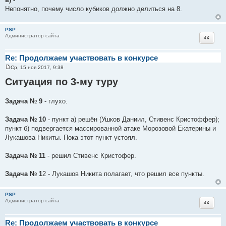
Непонятно, почему число кубиков должно делиться на 8.
PSP
Цитат
Администратор сайта
Re: Продолжаем участвовать в конкурсе
Ср, 15 ноя 2017, 9:38
С
о
Ситуация по 3-му туру
о
б
щ
Задача № 9
- глухо.
е
н
и
Задача № 10
- пункт а) решён (Ушков Даниил, Стивенс Кристоффер);
е
пункт б) подвергается массированной атаке Морозовой Екатерины и
Лукашова Никиты. Пока этот пункт устоял.
Задача № 11
- решил Стивенс Кристофер.
Задача № 1
2 - Лукашов Никита полагает, что решил все пункты.
PSP
Цитат
Администратор сайта
Re: Продолжаем участвовать в конкурсе