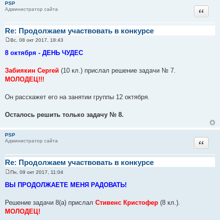
PSP
Цитат
Администратор сайта
Re: Продолжаем участвовать в конкурсе
Вс, 08 окт 2017, 18:43
С
о
8 октября - ДЕНЬ ЧУДЕС
о
б
щ
Забиякин Сергей
(10 кл.) прислал решение задачи № 7.
е
МОЛОДЕЦ!!!
н
и
е
Он расскажет его на занятии группы 12 октября.
Осталось решить только задачу № 8.
PSP
Цитат
Администратор сайта
Re: Продолжаем участвовать в конкурсе
Пн, 09 окт 2017, 11:04
С
о
ВЫ ПРОДОЛЖАЕТЕ МЕНЯ РАДОВАТЬ!
о
б
щ
Решение задачи 8(а) прислал
Стивенс Кристофер
(8 кл.).
е
МОЛОДЕЦ!
н
и