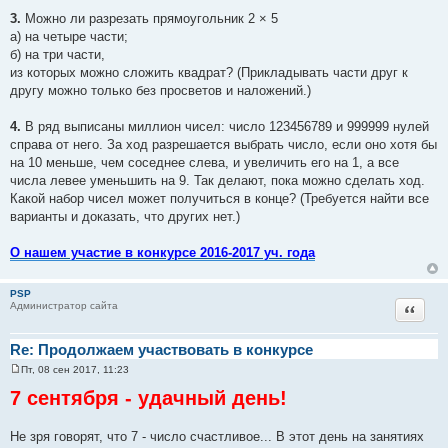
3.
Можно ли разрезать прямоугольник 2 × 5
а) на четыре части;
б) на три части,
из которых можно сложить квадрат? (Прикладывать части друг к
другу можно только без просветов и наложений.)
4.
В ряд выписаны миллион чисел: число 123456789 и 999999 нулей
справа от него. За ход разрешается выбрать число, если оно хотя бы
на 10 меньше, чем соседнее слева, и увеличить его на 1, а все
числа левее уменьшить на 9. Так делают, пока можно сделать ход.
Какой набор чисел может получиться в конце? (Требуется найти все
варианты и доказать, что других нет.)
О нашем участие в конкурсе 2016-2017 уч. года
PSP
Цитат
Администратор сайта
Re: Продолжаем участвовать в конкурсе
Пт, 08 сен 2017, 11:23
С
о
7 сентября - удачный день!
о
б
щ
Не зря говорят, что 7 - число счастливое... В этот день на занятиях
е