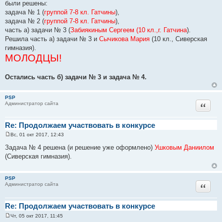
н
были решены:
и
задача № 1 (
группой 7-8 кл. Гатчины
),
е
задача № 2 (
группой 7-8 кл. Гатчины
),
часть а) задачи № 3 (
Забиякиным Сергеем (10 кл.,г. Гатчина
).
Решила часть а) задачи № 3 и
Сычикова Мария
(10 кл., Сиверская
гимназия).
МОЛОДЦЫ!
Остались часть б) задачи № 3 и задача № 4.
PSP
Цитат
Администратор сайта
Re: Продолжаем участвовать в конкурсе
Вс, 01 окт 2017, 12:43
С
о
Задача № 4 решена (и решение уже оформлено)
Ушковым Даниилом
о
(Сиверская гимназия).
б
щ
е
н
PSP
и
Цитат
Администратор сайта
е
Re: Продолжаем участвовать в конкурсе
Чт, 05 окт 2017, 11:45
С