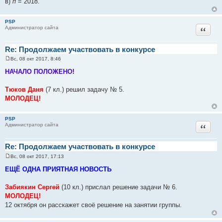
в)
п
= 2018.
PSP
Цитат
Администратор сайта
Re: Продолжаем участвовать в конкурсе
Вс, 08 окт 2017, 8:46
С
о
НАЧАЛО ПОЛОЖЕНО!
о
б
щ
Тюков Даня
(7 кл.) решил задачу № 5.
е
МОЛОДЕЦ!
н
и
е
PSP
Цитат
Администратор сайта
Re: Продолжаем участвовать в конкурсе
Вс, 08 окт 2017, 17:13
С
о
ЕЩЁ ОДНА ПРИЯТНАЯ НОВОСТЬ
о
б
щ
Забиякин Сергей
(10 кл.) прислал решение задачи № 6.
е
МОЛОДЕЦ!
н
и
12 октября он расскажет своё решение на занятии группы.
е