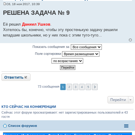
Сб, 18 ноя 2017, 10:39
С
о
РЕШЕНА ЗАДАЧА № 9
о
б
щ
Её решил
Даниил Ушков
.
е
н
Хотелось бы, конечно, чтобы эту простенькую задачу решили
и
младшие школьники, но у них пока с этим туго-туго...
е
Показать сообщения за:
Поле сортировки
Ответить
73 сообщения
1
2
3
4
5
Перейти
КТО СЕЙЧАС НА КОНФЕРЕНЦИИ
Сейчас этот форум просматривают: нет зарегистрированных пользователей и 43
гостя
Список форумов