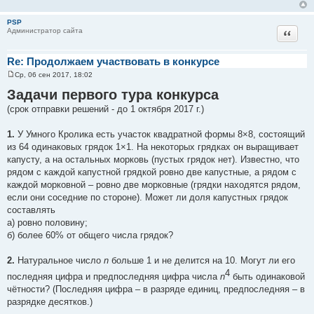
н
и
PSP
е
Цитат
Администратор сайта
Re: Продолжаем участвовать в конкурсе
Ср, 06 сен 2017, 18:02
С
о
Задачи первого тура конкурса
о
б
(срок отправки решений - до 1 октября 2017 г.)
щ
е
н
1.
У Умного Кролика есть участок квадратной формы 8×8, состоящий
и
из 64 одинаковых грядок 1×1. На некоторых грядках он выращивает
е
капусту, а на остальных морковь (пустых грядок нет). Известно, что
рядом с каждой капустной грядкой ровно две капустные, а рядом с
каждой морковной – ровно две морковные (грядки находятся рядом,
если они соседние по стороне). Может ли доля капустных грядок
составлять
а) ровно половину;
б) более 60% от общего числа грядок?
2.
Натуральное число
n
больше 1 и не делится на 10. Могут ли его
4
последняя цифра и предпоследняя цифра числа
n
быть одинаковой
чётности? (Последняя цифра – в разряде единиц, предпоследняя – в
разрядке десятков.)