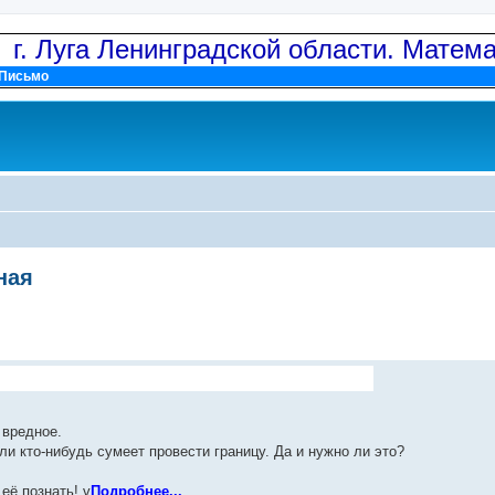
: г. Луга Ленинградской области. Матем
Письмо
ная
 вредное.
ли кто-нибудь сумеет провести границу. Да и нужно ли это?
её познать! v
Подробнее...