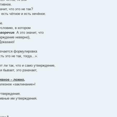
тивное.
ачит, что это не так?
 есть чётное и есть нечёное.
е.
 условию, в котором
воречие
. А это значит, что
ерждение неверно),
Доказано!
лючается формулировка
ть это не так, тогда…».
т ли так, что и само утверждение,
и бывает, это рзначает,
.
ивное – ложно,
полезное «заклинание»!
утверждения.
ивные им утверждения.