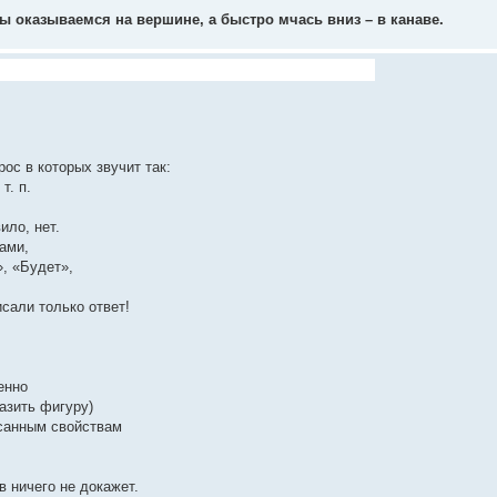
мы оказываемся на вершине, а быстро мчась вниз – в канаве.
ос в которых звучит так:
т. п.
ило, нет.
ами,
, «Будет»,
исали только ответ!
енно
азить фигуру)
исанным свойствам
в ничего не докажет.