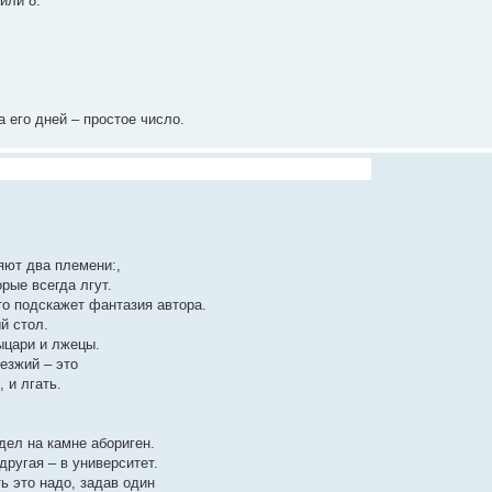
или 8.
а его дней – простое число.
яют два племени:,
орые всегда лгут.
то подскажет фантазия автора.
й стол.
ыцари и лжецы.
езжий – это
 и лгать.
дел на камне абориген.
другая – в университет.
ь это надо, задав один