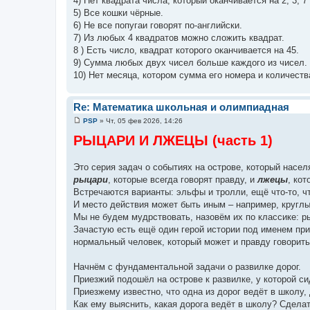
4) Нет квадрата числа, который оканчивается на 2, 3, 7 
5) Все кошки чёрные.
6) Не все попугаи говорят по-английски.
7) Из любых 4 квадратов можно сложить квадрат.
8 ) Есть число, квадрат которого оканчивается на 45.
9) Сумма любых двух чисел больше каждого из чисел.
10) Нет месяца, котором сумма его номера и количеств
Re: Математика школьная и олимпиадная
PSP
»
Чт, 05 фев 2026, 14:26
С
о
РЫЦАРИ И ЛЖЕЦЫ (часть 1)
о
б
щ
Это серия задач о событиях на острове, который насел
е
н
рыцари
, которые всегда говорят правду, и
лжецы
, кот
и
Встречаются варианты: эльфы и тролли, ещё что-то, ч
е
И место действия может быть иным – например, круглы
Мы не будем мудрствовать, назовём их по классике: р
Зачастую есть ещё один герой истории под именем при
нормальный человек, который может и правду говорить,
Начнём с фундаментальной задачи о развилке дорог.
Приезжий подошёл на острове к развилке, у которой си
Приезжему известно, что одна из дорог ведёт в школу, 
Как ему выяснить, какая дорога ведёт в школу? Сделат