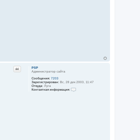
в
а
т
е
л
я
P
S
P
Цитата
PSP
Администратор сайта
Сообщения:
7203
Зарегистрирован:
Вс, 28 дек 2003, 11:47
Откуда:
Луга
Контактная информация:
К
о
н
т
а
к
т
н
а
я
и
н
ф