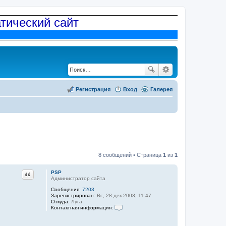
атический сайт
Регистрация
Вход
Галерея
8 сообщений • Страница
1
из
1
Цитата
PSP
Администратор сайта
Сообщения:
7203
Зарегистрирован:
Вс, 28 дек 2003, 11:47
Откуда:
Луга
Контактная информация:
К
о
н