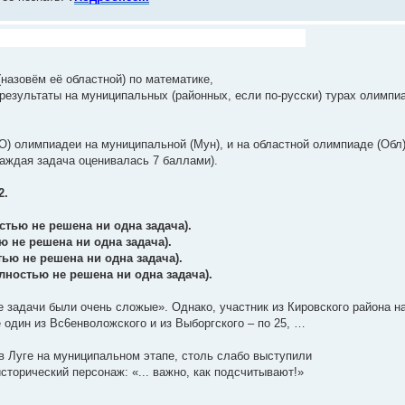
назовём её областной) по математике,
 результаты на муниципальных (районных, если по-русски) турах олимпи
(О) олимпиадеи на муниципальной (Мун), и на областной олимпиаде (Обл
каждая задача оценивалась 7 баллами).
2.
остью не решена ни одна задача).
ью не решена ни одна задача).
стью не решена ни одна задача).
полностью не решена ни одна задача).
 задачи были очень сложые». Однако, участник из Кировского района н
ё один из Вс6енволожского и из Выборгского – по 25, …
 Луге на муниципальном этапе, столь слабо выступили
сторический персонаж: «... важно, как подсчитывают!»