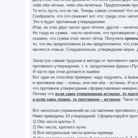
либо оба чётные, либо оба нечётные. Предположим про
То есть пусть это не так. Теперь самое сложное! Что зн
Сообразите, что это означает вот что: среди этих чисел
Это и будет противным утверждением.
Итак, из этих двух чисел одно чётное, другое – нечётно
Но тогда их сумма - число нечётное, что противоречит
сказано, что сумма этих чисел чётна. Получили
проти
то, что мы предположили (а мы предположили, что утв
является ложью. Следовательно, утверждение верно. 
Зачастую самым трудным в методе от противного зак
противного утверждения, т. е. продолжение фразы «Пус
И часто при этом делаются ошибки.
Вот один из способов проверки: надо подумать, а бывае
и противное ему – ложны, или они оба – истинны. И есл
что противное утвержлдение сформулировано неверно
Потому что
если само утверждение истинно, то прот
а если само ложно, то противное – истинно
. Такое 
Вот несколько упражнений на составление противного 
Ниже приведены 10 утверждений. Сформулируйте прот
1) Оба числа кратны 3.
2) Нет числа, кратного нулю.
3) Все натуральные числа кратны единице.