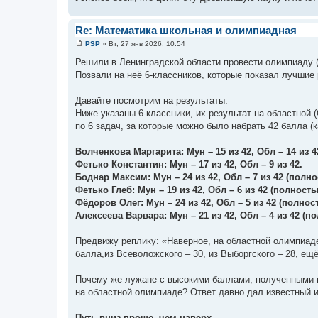
и
е
Re: Математика школьная и олимпиадная
PSP
»
Вт, 27 янв 2026, 10:54
С
о
Решили в Ленинградской области провести олимпиаду (
о
Позвали на неё 6-классников, которые показал лучшие
б
щ
е
Давайте посмотрим на результаты.
н
и
Ниже указаны 6-классники, их результат на областной 
е
по 6 задач, за которые можно было набрать 42 балла (
Волченкова Маргарита: Мун – 15 из 42, Обл – 14 из 4
Фетько Константин: Мун – 17 из 42, Обл – 9 из 42.
Боднар Максим: Мун – 24 из 42, Обл – 7 из 42 (полн
Фетько Глеб: Мун – 19 из 42, Обл – 6 из 42 (полност
Фёдоров Олег: Мун – 24 из 42, Обл – 5 из 42 (полно
Алексеева Варвара: Мун – 21 из 42, Обл – 4 из 42 (
Предвижу реплику: «Наверное, на областной олимпиаде
балла,из Всеволожского – 30, из Выборгского – 28, ещ
Почему же лужане с высокими баллами, полученными в
на областной олимпиаде? Ответ давно дал известный и
Путь вниз проще, чем наверх.