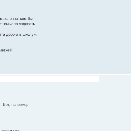
смысленно: кем бы
еет смысла задавать
эта дорога в школу»,
риезжий
. Вот, например.
и коротышку.