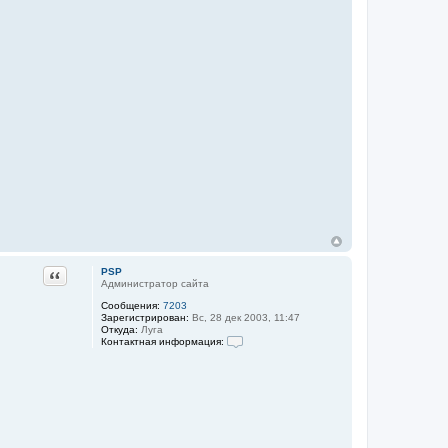
и
я
п
о
л
ь
з
о
в
а
т
е
л
я
P
S
P
Цитата
PSP
Администратор сайта
Сообщения:
7203
Зарегистрирован:
Вс, 28 дек 2003, 11:47
Откуда:
Луга
Контактная информация:
К
о
н
т
а
к
т
н