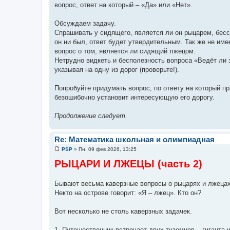
вопрос, ответ на который – «Да» или «Нет».
Обсуждаем задачу.
Спрашивать у сидящего, является ли он рыцарем, бес
он ни был, ответ будет утвердительным. Так же не им
вопрос о том, является ли сидящий лжецом.
Нетрудно видкеть и бесполезность вопроса «Ведёт ли 
указывая на одну из дорог (проверьте!).
Попробуйте придумать вопрос, по ответу на который п
безошибочно установит интересующую его дорогу.
Продолжение следует.
Re: Математика школьная и олимпиадная
PSP
»
Пн, 09 фев 2026, 13:25
С
о
РЫЦАРИ И ЛЖЕЦЫ (часть 2)
о
б
щ
Бывают весьма каверзные вопросы о рыцарях и лжецах
е
н
Некто на острове говорит: «Я – лжец». Кто он?
и
е
Вот несколько не столь каверзных задачек.
1. Путешественник встречает двух туземцев – гиганта 