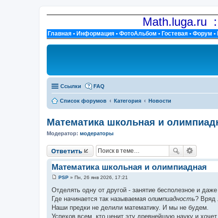
Math.luga.ru 
Главная
•
Информация
•
ФотоАльбом
•
Гостевая
•
Форум
•
Ссылки
FAQ
Список форумов
Категория
Новости
Математика школьная и олимпиад
Модератор:
модераторы
Ответить
Математика школьная и олимпиадная
PSP
»
Пн, 26 янв 2026, 17:21
С
о
Отделять одну от другой - занятие бесполезное и даже
о
Где начинается так называемая
олимпиадность
? Вряд 
б
щ
Наши предки не делили математику. И мы не будем.
е
Успехов всем, кто ценит эту древнейшую науку и хочет 
н