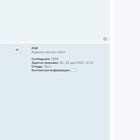
Цитата
PSP
Администратор сайта
Сообщения:
7203
Зарегистрирован:
Вс, 28 дек 2003, 11:47
Откуда:
Луга
Контактная информация:
К
о
н
т
а
к
т
н
а
я
и
н
ф
о
р
м
а
ц