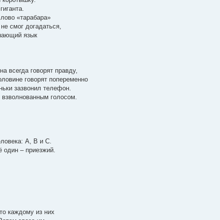
гиганта.
слово «тарабара»
 не смог догадаться,
знающий язык
на всегда говорят правду,
оловине говорят попеременно
ньки зазвонил телефон.
и взволнованным голосом.
ловека: А, В и С.
ё один – приезжий.
что каждому из них