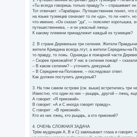
«Ты всегда говоришь только правду?» – спрашивает он 
Тот отвечает: «Тарабара». Путешественник понял, что 
на языке туземцев означает то ли «да», то ли «нет», но
что именно. «Он сказал "да", — поясняет коротышка, 
путешественника, – и он ужасный лжец».
К какому племени принадлежит каждый из туземцев?
2. В стране Деревенька три селения. Жители Правдычи
жители Кривдина всегда лгут, а жители Середины-на-П
то правду, то ложь. Однажды в пожарной части Дереве
– Скорее приезжайте! У нас в селении пожар! – сказал
– В каком селении? – уточнить дежурный.
– В Середине-на-Половине, – последовал ответ.
Как должен поступить дежурный?
3. На том самом острове (см. выше) встретились три че
Известно, что один из них – рыцарь, другой – лжец, ещ
А говорит: «Я приезжий».
В говорит: «А и С иногда говорят правду».
С говорит : «В приезжий».
Кто из них лжец, кто рыцарь, а кто приезжий?
4. ОЧЕНЬ СЛОЖНАЯ ЗАДАЧА
Трём мудрецам А, В и С) завязывают глаза и говорят, 