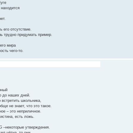
Луге
й находится
ет.
ь его отсутствие.
ень трудно придумать пример.
сего мира
ость чего-то.
рный
о до наших дней.
о встретить школьника,
бще не знает, что это такое.
ное – это неприличное.
истина, есть ложь.
G
–некоторые утверждения.
ел чётна, то они