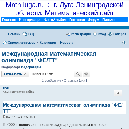
Math.luga.ru : г. Луга Ленинградской
области. Математический сайт
Главная
•
Информация
•
ФотоАльбом
•
Гостевая
•
Форум
•
Письмо
Ссылки
FAQ
Регистрация
Вход
Галерея
Список форумов
Категория
Новости
ои
Международная математическая
ск
олимпиада "ФЕ/ТТ"
Модератор:
модераторы
Ответить
1 сообщение • Страница
1
из
1
PSP
Цитат
Администратор сайта
Международная математическая олимпиада "ФЕ/
ТТ"
Пн, 27 окт 2025, 15:09
С
о
В 2000 г. появилась новая международная математическая
о