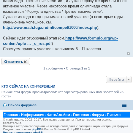
олимпиада "Третье тысячелетие", и лужане сразу же приняли в ней
б
щ
активное участие. Через некоторое время олимпиада стала
е
называться "Формула единства / Третье тысячелетие".
н
и
Лужане из года в год принимают в ней участие (в некоторые годы -
е
очень-очень успешное, см.
http://www.math.luga.ru/inf/compet/3000/index.php
).
Сейчас идёт отборочный этап (см.
https://www.formulo.org/wp-
content/uplo ... _q_rus.pdf
)
Советуем принять участие школьникам 5 - 11 классов.
Ответить
1 сообщение • Страница
1
из
1
Перейти
КТО СЕЙЧАС НА КОНФЕРЕНЦИИ
Сейчас этот форум просматривают: нет зарегистрированных пользователей и 5
гостей
Список форумов
Главная
•
Информация
•
ФотоАльбом
•
Гостевая
•
Форум
•
Письмо
© math.luga.ru, 2002–2017. Все права защищены. При цитировании ссылка
обязательна.
Позиция авторов сообщений не всегда совпадает с позицией администрации форума.
Создано на основе
phpBB
® Forum Software © phpBB Limited
Русская поддержка phpBB