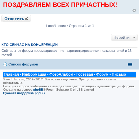
и
ПОЗДРАВЛЯЕМ ВСЕХ ПРИЧАСТНЫХ!
е
Ответить
1 сообщение • Страница
1
из
1
Перейти
КТО СЕЙЧАС НА КОНФЕРЕНЦИИ
Сейчас этот форум просматривают: нет зарегистрированных пользователей и 13
гостей
Список форумов
Главная
•
Информация
•
ФотоАльбом
•
Гостевая
•
Форум
•
Письмо
© math.luga.ru, 2002–2017. Все права защищены. При цитировании ссылка
обязательна.
Позиция авторов сообщений не всегда совпадает с позицией администрации форума.
Создано на основе
phpBB
® Forum Software © phpBB Limited
Русская поддержка phpBB