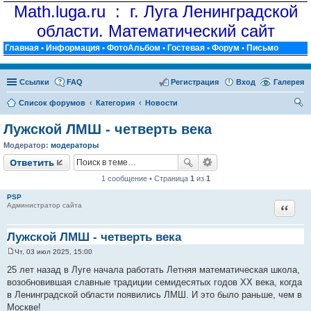
Math.luga.ru : г. Луга Ленинградской
области. Математический сайт
Главная
•
Информация
•
ФотоАльбом
•
Гостевая
•
Форум
•
Письмо
Ссылки
FAQ
Регистрация
Вход
Галерея
Список форумов
Категория
Новости
ои
Лужской ЛМШ - четверть века
ск
Модератор:
модераторы
Ответить
1 сообщение • Страница
1
из
1
PSP
Цитат
Администратор сайта
Лужской ЛМШ - четверть века
Чт, 03 июл 2025, 15:00
С
о
25 лет назад в Луге начала работать Летняя математическая школа,
о
возобновившая славные традиции семидесятых годов XX века, когда
б
щ
в Ленинградской области появились ЛМШ. И это было раньше, чем в
е
Москве!
н