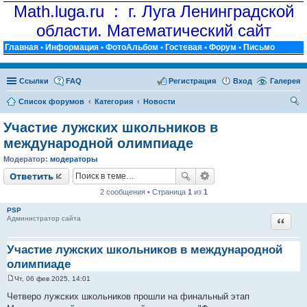
Math.luga.ru : г. Луга Ленинградской
области. Математический сайт
Главная
•
Информация
•
ФотоАльбом
•
Гостевая
•
Форум
•
Письмо
Ссылки
FAQ
Регистрация
Вход
Галерея
Список форумов
Категория
Новости
ои
Участие лужских школьников в
ск
международной олимпиаде
Модератор:
модераторы
Ответить
2 сообщения • Страница
1
из
1
PSP
Цитат
Администратор сайта
Участие лужских школьников в международной
олимпиаде
Чт, 06 фев 2025, 14:01
С
о
Четверо лужских школьников прошли на финальный этап
о