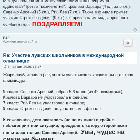
Международной математической олимпиады "Формула
б
щ
единства"/"Третье тысячелетие": Крылова Варвара (4 кл. за 5 кл.),
е
Савенко Арсений (5 кл.), Риб Лев (7 кл.). Также в финале примет
н
и
участие Стрекозов Денис (9 кл.) как призёр олимпиады прошлого
е
ПОЗДРАВЛЯЕМ!
учебного года.
PSP
Цитат
Администратор сайта
Re: Участие лужских школьников в международной
олимпиаде
Пн, 28 апр 2025, 14:37
С
о
Жюри опубликовало результаты участников заключительного этапа
о
олимпиады.
б
щ
е
5 класс
: Савенко Арсений набрал 5 баллов (из 42 возможных),
н
и
Крылова Варвара не участвовала в финале;
е
7 класс
: Риб Лев не участвовал в финале;
9 класс
: Стрекозов Денис не участвовал в финале.
К сожалению, дети оказались (не по их вине) в крайне
неблагоприятной ситуации, преодолеть которую героически
Увы, чудес на
попытался только Савенко Арсений.
.
свете не бывает.