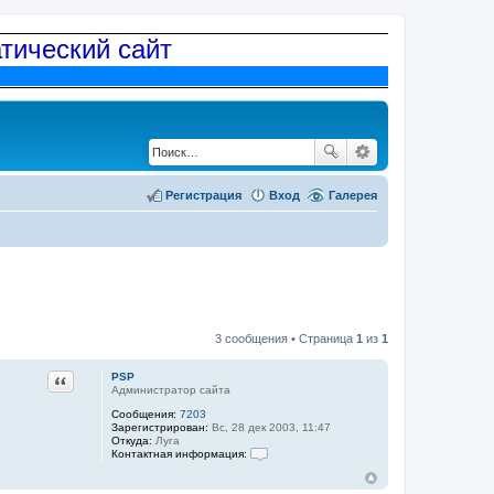
атический сайт
Регистрация
Вход
Галерея
3 сообщения • Страница
1
из
1
Цитата
PSP
Администратор сайта
Сообщения:
7203
Зарегистрирован:
Вс, 28 дек 2003, 11:47
Откуда:
Луга
Контактная информация:
К
о
н