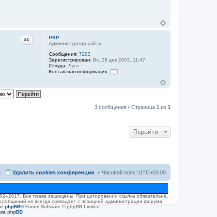
л
я
P
S
P
Цитата
PSP
Администратор сайта
Сообщения:
7203
Зарегистрирован:
Вс, 28 дек 2003, 11:47
Откуда:
Луга
Контактная информация:
К
о
н
т
а
3 сообщения • Страница
к
1
из
1
т
н
а
я
Перейти
и
н
ф
о
р
м
а
а
Удалить cookies конференции
Часовой пояс:
UTC+03:00
ц
и
я
п
2002–2017. Все права защищены. При цитировании ссылка обязательна.
о
 сообщений не всегда совпадает с позицией администрации форума.
л
ве
phpBB
® Forum Software © phpBB Limited
ь
жка phpBB