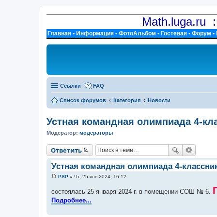
Math.luga.ru 
Главная
•
Информация
•
ФотоАльбом
•
Гостевая
•
Форум
•
Ссылки
FAQ
Список форумов
Категория
Новости
Устная командная олимпиада 4-кл
Модератор:
модераторы
Ответить
Устная командная олимпиада 4-классни
PSP
»
Чт, 25 янв 2024, 16:12
С
о
состоялась 25 января 2024 г. в помещении СОШ № 6.
о
б
Подробнее...
щ
е
н