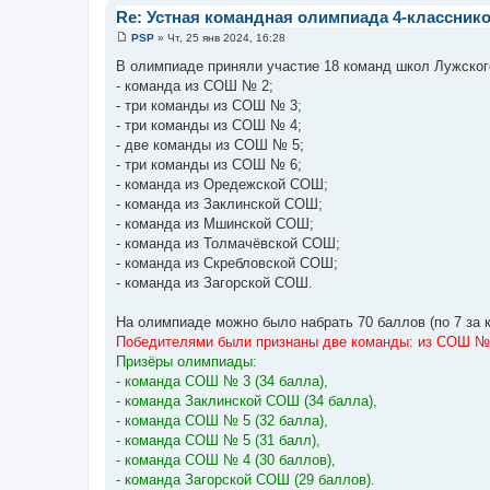
и
Re: Устная командная олимпиада 4-классник
е
PSP
»
Чт, 25 янв 2024, 16:28
С
о
В олимпиаде приняли участие 18 команд школ Лужског
о
- команда из СОШ № 2;
б
щ
- три команды из СОШ № 3;
е
- три команды из СОШ № 4;
н
и
- две команды из СОШ № 5;
е
- три команды из СОШ № 6;
- команда из Оредежской СОШ;
- команда из Заклинской СОШ;
- команда из Мшинской СОШ;
- команда из Толмачёвской СОШ;
- команда из Скребловской СОШ;
- команда из Загорской СОШ.
На олимпиаде можно было набрать 70 баллов (по 7 за к
Победителями были признаны две команды: из СОШ № 4
Призёры олимпиады:
- команда СОШ № 3 (34 балла),
- команда Заклинской СОШ (34 балла),
- команда СОШ № 5 (32 балла),
- команда СОШ № 5 (31 балл),
- команда СОШ № 4 (30 баллов),
- команда Загорской СОШ (29 баллов).