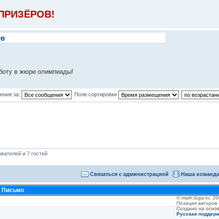
ПРИЗЁРОВ!
ов
аботу в жюри олимпиады!
ения за:
Поле сортировки
вателей и 7 гостей
Связаться с администрацией
Наша команд
•
Письмо
© math.luga.ru, 
Позиция авторов
Создано на осно
Русская поддер