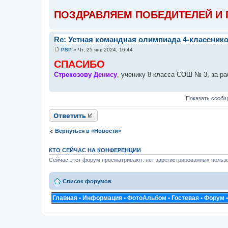
ПОЗДРАВЛЯЕМ ПОБЕДИТЕЛЕЙ И 
Re: Устная командная олимпиада 4-классник
PSP
»
Чт, 25 янв 2024, 16:44
С
о
СПАСИБО
о
б
Стрекозову Денису
, ученику 8 класса СОШ № 3, за р
щ
е
н
и
Показать сообщ
е
Ответить
Вернуться в «Новости»
КТО СЕЙЧАС НА КОНФЕРЕНЦИИ
Сейчас этот форум просматривают: нет зарегистрированных пользо
Список форумов
Главная
•
Информация
•
ФотоАльбом
•
Гостевая
•
Форум