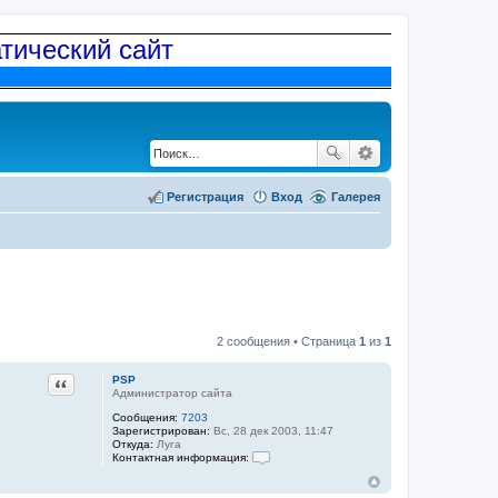
атический сайт
Регистрация
Вход
Галерея
2 сообщения • Страница
1
из
1
Цитата
PSP
Администратор сайта
Сообщения:
7203
Зарегистрирован:
Вс, 28 дек 2003, 11:47
Откуда:
Луга
Контактная информация:
К
о
н