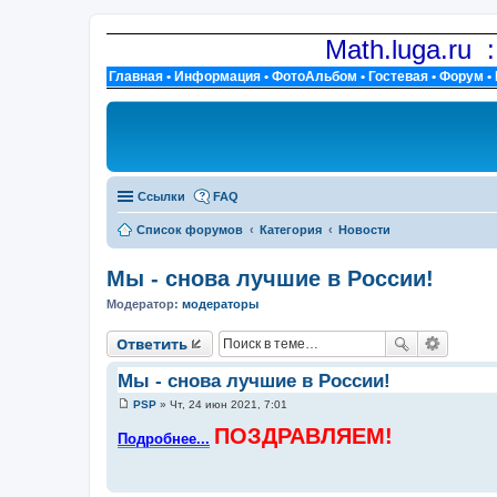
Math.luga.ru 
Главная
•
Информация
•
ФотоАльбом
•
Гостевая
•
Форум
•
Ссылки
FAQ
Список форумов
Категория
Новости
Мы - снова лучшие в России!
Модератор:
модераторы
Ответить
Мы - снова лучшие в России!
PSP
»
Чт, 24 июн 2021, 7:01
С
о
ПОЗДРАВЛЯЕМ!
Подробнее...
о
б
щ
е
н