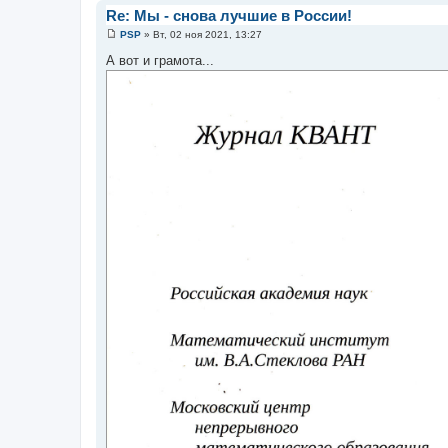
и
Re: Мы - снова лучшие в России!
е
PSP
»
Вт, 02 ноя 2021, 13:27
С
о
А вот и грамота...
о
б
щ
е
н
и
е