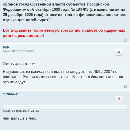
органов государственной власти субъектов Российской
Федерации» от 6 октября 1999 года № 184-ФЗ (с изменениями на
29 декабря 2006 года) относится только финансирование летнего
отдыха для детей-сирот.
"
Вот и сравните политическую трескотню о заботе об одарённых
детях с реальностью!
PSP
Цитат
Администратор сайта
Вт, 27 фев 2007, 22:52
С
о
Разумеется, из написанного выше не следует, что ЛМШ-2007 не
о
состоится. Это лишь означает, что из областного бюджета денег на
б
щ
это не дадут.
е
н
и
=[miKroZ]=
е
Цитат
Ср, 28 фев 2007, 21:33
С
о
чем дальше в лес...
о
б
щ