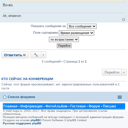
е
Во-во.
н
и
е
Ah, whatever.
Показать сообщения за:
Поле сортировки
Ответить
5 сообщений • Страница
1
из
1
Перейти
КТО СЕЙЧАС НА КОНФЕРЕНЦИИ
Сейчас этот форум просматривают: нет зарегистрированных пользователей и 2
гостя
Список форумов
Главная
•
Информация
•
ФотоАльбом
•
Гостевая
•
Форум
•
Письмо
© math.luga.ru, 2002–2017. Все права защищены. При цитировании ссылка
обязательна.
Позиция авторов сообщений не всегда совпадает с позицией администрации форума.
Создано на основе
phpBB
® Forum Software © phpBB Limited
Русская поддержка phpBB