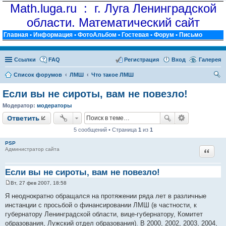
Math.luga.ru : г. Луга Ленинградской
области. Математический сайт
Главная
•
Информация
•
ФотоАльбом
•
Гостевая
•
Форум
•
Письмо
Ссылки
FAQ
Регистрация
Вход
Галерея
Список форумов
ЛМШ
Что такое ЛМШ
ои
Если вы не сироты, вам не повезло!
ск
Модератор:
модераторы
Ответить
5 сообщений • Страница
1
из
1
PSP
Цитат
Администратор сайта
Если вы не сироты, вам не повезло!
Вт, 27 фев 2007, 18:58
С
о
Я неоднократно обращался на протяжении ряда лет в различные
о
инстанции с просьбой о финансировании ЛМШ (в частности, к
б
щ
губернатору Ленинградской области, вице-губернатору, Комитет
е
образования, Лужский отдел образования). В 2000, 2002, 2003, 2004,
н