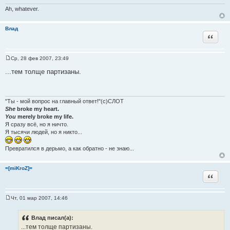
е
н
Ah, whatever.
и
е
Влад
Цитат
Ср, 28 фев 2007, 23:49
С
о
...тем толще партизаны.
о
б
щ
е
н
"Ты - мой вопрос на главный ответ!"(с)СЛОТ
и
She
broke my heart.
е
You
merely broke my life.
Я сразу всё, но я ничто.
Я тысячи людей, но я никто...
Превратился в дерьмо, а как обратно - не знаю...
=[miKroZ]=
Цитат
Чт, 01 мар 2007, 14:46
С
о
о
Влад писал(а):
б
...тем толще партизаны.
щ