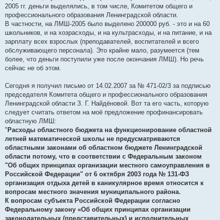
и
2005 гг. деньги выделялись, в том числе, Комитетом общего и
е
профессионального образования Ленинградской области.
В частности, на ЛМШ-2005 было выделено 200000 руб. - это и на 60
школьников, и на хозрасходы, и на культрасходы, и на питание, и на
зарплату всех взрослых (преподавателей, воспитателей и всего
обслуживающего персонала). Это крайне мало, разумеется (тем
более, что деньги поступили уже после окончания ЛМШ). Но речь
сейчас не об этом.
Сегодня я получил письмо от 14.02.2007 за № 471-02/3 за подписью
председателя Комитета общего и профессионального образования
Ленинградской области З. Г. Найдёновой. Вот та его часть, которую
следует считать ответом на моё предложение профинансировать
областную ЛМШ:
"
Расходы областного бюджета на функционирование областной
летней математической школы не предусматриваются
областными законами об областном бюджете Ленинградской
области потому, что в соответствии с Федеральным законом
"Об общих принципах организации местного самоуправления в
Российской Федерации" от 6 октября 2003 года № 131-ФЗ
организация отдыха детей в каникулярное время относится к
вопросам местного значения муниципального района.
К вопросам субъекта Российской Федерации согласно
Федеральному закону «Об общих принципах организации
законодательных (представительных) и исполнительных