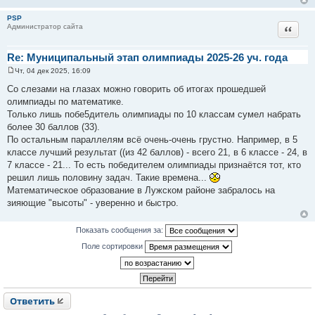
е
н
PSP
и
Цитат
Администратор сайта
е
Re: Муниципальный этап олимпиады 2025-26 уч. года
Чт, 04 дек 2025, 16:09
С
о
Со слезами на глазах можно говорить об итогах прошедшей
о
олимпиады по математике.
б
щ
Только лишь побе5дитель олимпиады по 10 классам сумел набрать
е
более 30 баллов (33).
н
и
По остальным параллелям всё очень-очень грустно. Например, в 5
е
классе лучший результат ((из 42 баллов) - всего 21, в 6 классе - 24, в
7 классе - 21... То есть победителем олимпиады признаётся тот, кто
решил лишь половину задач. Такие времена...
Математическое образование в Лужском районе забралось на
зияющие "высоты" - уверенно и быстро.
Показать сообщения за:
Поле сортировки
Ответить