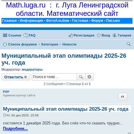
Math.luga.ru : г. Луга Ленинградской
области. Математический сайт
Главная
•
Информация
•
ФотоАльбом
•
Гостевая
•
Форум
•
Письмо
Ссылки
FAQ
Регистрация
Вход
Галерея
Список форумов
Категория
Новости
ои
Муниципальный этап олимпиады 2025-26
ск
уч. года
Модератор:
модераторы
Ответить
2 сообщения • Страница
1
из
1
PSP
Цитат
Администратор сайта
Муниципальный этап олимпиады 2025-26 уч. года
Чт, 04 дек 2025, 15:59
С
о
состоялся 1 декабря 2025 года. Без слёз что-то сказать трудно...
о
Подробнее...
б
щ