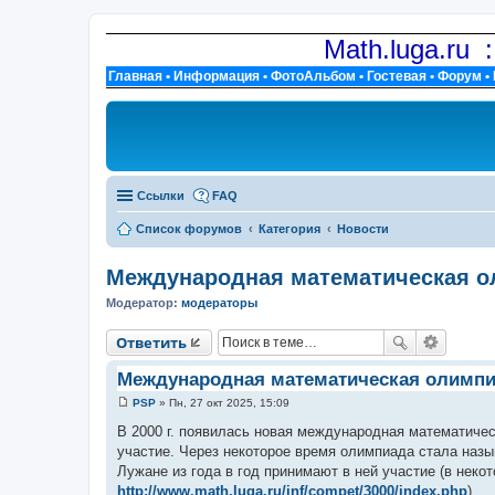
Math.luga.ru 
Главная
•
Информация
•
ФотоАльбом
•
Гостевая
•
Форум
•
Ссылки
FAQ
Список форумов
Категория
Новости
Международная математическая о
Модератор:
модераторы
Ответить
Международная математическая олимпи
PSP
»
Пн, 27 окт 2025, 15:09
С
о
В 2000 г. появилась новая международная математичес
о
участие. Через некоторое время олимпиада стала назы
б
щ
Лужане из года в год принимают в ней участие (в некот
е
http://www.math.luga.ru/inf/compet/3000/index.php
).
н