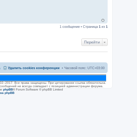
т
а
к
т
н
а
я
1 сообщение • Страница
1
из
1
и
н
ф
о
Перейти
р
м
а
ц
и
я
п
а
Удалить cookies конференции
Часовой пояс:
UTC+03:00
о
л
ь
з
2002–2017. Все права защищены. При цитировании ссылка обязательна.
о
 сообщений не всегда совпадает с позицией администрации форума.
в
ве
phpBB
® Forum Software © phpBB Limited
а
жка phpBB
т
е
л
я
P
S
P