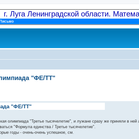
: г. Луга Ленинградской области. Матем
Письмо
лимпиада "ФЕ/ТТ"
ада "ФЕ/ТТ"
кая олимпиада "Третье тысячелетие", и лужане сразу же приняли в ней 
ваться "Формула единства / Третье тысячелетие".
орые годы - очень-очень успешное, см.