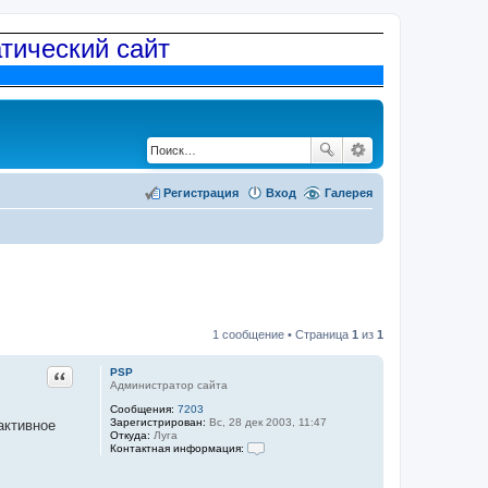
атический сайт
Регистрация
Вход
Галерея
1 сообщение • Страница
1
из
1
Цитата
PSP
Администратор сайта
Сообщения:
7203
Зарегистрирован:
Вс, 28 дек 2003, 11:47
активное
Откуда:
Луга
Контактная информация:
К
о
н