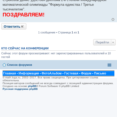
и
математической олимпиады "Формула единства / Третье
е
тысячелетие".
ПОЗДРАВЛЯЕМ!
Ответить
1 сообщение • Страница
1
из
1
Перейти
КТО СЕЙЧАС НА КОНФЕРЕНЦИИ
Сейчас этот форум просматривают: нет зарегистрированных пользователей и 10
гостей
Список форумов
Главная
•
Информация
•
ФотоАльбом
•
Гостевая
•
Форум
•
Письмо
© math.luga.ru, 2002–2017. Все права защищены. При цитировании ссылка
обязательна.
Позиция авторов сообщений не всегда совпадает с позицией администрации форума.
Создано на основе
phpBB
® Forum Software © phpBB Limited
Русская поддержка phpBB