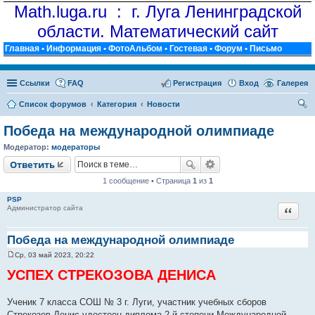
Math.luga.ru : г. Луга Ленинградской
области. Математический сайт
Главная
•
Информация
•
ФотоАльбом
•
Гостевая
•
Форум
•
Письмо
Ссылки
FAQ
Регистрация
Вход
Галерея
Список форумов
Категория
Новости
ои
Победа на международной олимпиаде
ск
Модератор:
модераторы
Ответить
1 сообщение • Страница
1
из
1
PSP
Цитат
Администратор сайта
Победа на международной олимпиаде
Ср, 03 май 2023, 20:22
С
о
УСПЕХ СТРЕКОЗОВА ДЕНИСА
о
б
щ
Ученик 7 класса СОШ № 3 г. Луги, участник учебных сборов
е
н
Стрекозов Денис удостоен диплома 2-й степени Международной