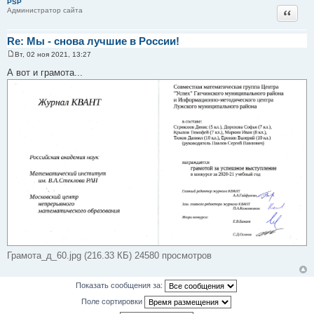
PSP
и
Цитат
Администратор сайта
е
Re: Мы - снова лучшие в России!
Вт, 02 ноя 2021, 13:27
С
о
А вот и грамота...
о
б
щ
е
н
и
е
Грамота_д_60.jpg (216.33 КБ) 24580 просмотров
Показать сообщения за:
Поле сортировки