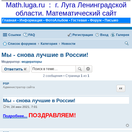
Math.luga.ru : г. Луга Ленинградской
области. Математический сайт
Главная
•
Информация
•
ФотоАльбом
•
Гостевая
•
Форум
•
Письмо
Ссылки
FAQ
Регистрация
Вход
Галерея
Список форумов
Категория
Новости
ои
Мы - снова лучшие в России!
ск
Модератор:
модераторы
Ответить
2 сообщения • Страница
1
из
1
PSP
Цитат
Администратор сайта
Мы - снова лучшие в России!
Чт, 24 июн 2021, 7:01
С
о
ПОЗДРАВЛЯЕМ!
Подробнее...
о
б
щ
е
н