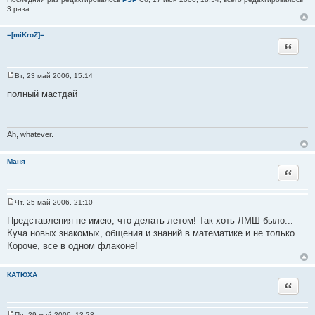
3 раза.
=[miKroZ]=
Цитат
Вт, 23 май 2006, 15:14
С
о
полный мастдай
о
б
щ
е
н
Ah, whatever.
и
е
Маня
Цитат
Чт, 25 май 2006, 21:10
С
о
Представления не имею, что делать летом! Так хоть ЛМШ было...
о
Куча новых знакомых, общения и знаний в математике и не только.
б
щ
Короче, все в одном флаконе!
е
н
и
КАТЮХА
е
Цитат
Пн, 29 май 2006, 13:28