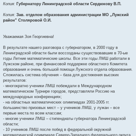
и
Копия:
Губернатору Ленинградской области Сердюкову В.П.
е
Копия:
Зав. отделом образования администрации МО „Лужский
район” Столяровой О.И.
Уважаемая Зоя Георгиевна!
В результате нашего разговора с губернатором, в 2000 году в
Ленинградской области были воссозданы существовавшие в 70-ые
годы Летние математические школы. Все эти годы ЛМШ работали в
Лужском районе, при финансовой поддержке областного Комитета
образования и очень большой помощи Лужского отдела образования.
Сложилась система обучения – база для достижения высоких
результатов:
- многократно ученики ЛМШ побеждали в Международном
математическом Турнире городов, представляли Россию на
международных конференциях;
- на областных математических олимпиадах 2001-2005 гг.
большинство призовых мест – у учеников ЛМШ, у лужан – все
первые места по всем классам;
- многие ученики ЛМШ – стипендиаты губернатора Ленинградской
области;
- 10 учеников ЛМШ после побед в федеральной окружной
математической олимпиаде Северо-Западного федерального округа