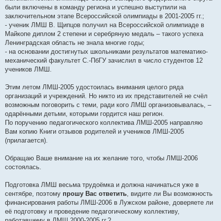
были включены в команду региона и успешно выступили на
заключительном этапе Всероссийской олимпиады в 2001-2005 гг.;
- ученик ЛМШ В. Щипцов получил на Всероссийской олимпиаде в
Майкопе диплом 2 степени и серебряную медаль – такого успеха
Ленинградская область не знала многие годы;
- на основании достигнутых школьниками результатов математико-
механический факультет С.-ПбГУ зачислил в число студентов 12
учеников ЛМШ.
Этим летом ЛМШ-2005 удостоилась внимания целого ряда
организаций и учреждений. Но никто из их представителей не счёл
возможным поговорить с теми, ради кого ЛМШ организовывалась, –
одарёнными детьми, которыми гордится наш регион.
По поручению педагогического коллектива ЛМШ-2005 направляю
Вам копию Книги отзывов родителей и учеников ЛМШ-2005
(прилагается).
Обращаю Ваше внимание на их желание того, чтобы ЛМШ-2006
состоялась.
Подготовка ЛМШ весьма трудоёмка и должна начинаться уже в
сентябре, поэтому
прошу Вас ответить
, видите ли Вы возможность
финансирования работы ЛМШ-2006 в Лужском районе, доверяете ли
её подготовку и проведение педагогическому коллективу,
работавшему в ЛМШ 2000-2005 гг.?