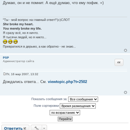
о
Думаю, он и не помнит. А ещё думаю, что ему пофик. =)
о
б
щ
е
н
"Ты - мой вопрос на главный ответ!"(с)СЛОТ
и
She
broke my heart.
е
You
merely broke my life.
Я сразу всё, но я ничто.
Я тысячи людей, но я никто...
Превратился в дерьмо, а как обратно - не знаю...
PSP
Цитат
Администратор сайта
Пт, 16 мар 2007, 13:32
С
о
Дождались ответа... См.
viewtopic.php?t=2502
о
б
щ
е
н
Показать сообщения за:
и
е
Поле сортировки
Ответить