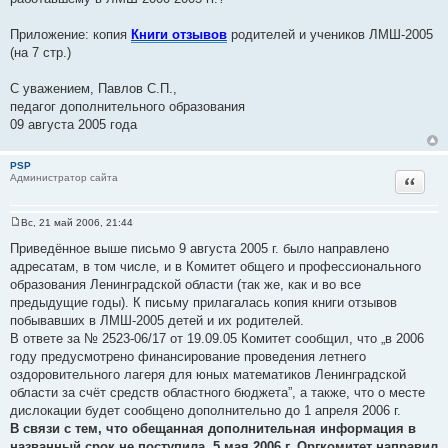
Приложение: копия
Книги отзывов
родителей и учеников ЛМШ-2005
(на 7 стр.)
С уважением, Павлов С.П.,
педагог дополнительного образования
09 августа 2005 года
PSP
Цитат
Администратор сайта
Вс, 21 май 2006, 21:44
С
о
Приведённое выше письмо 9 августа 2005 г. было направлено
о
адресатам, в том числе, и в Комитет общего и профессионального
б
щ
образования Ленинградской области (так же, как и во все
е
предыдущие годы). К письму прилагалась копия книги отзывов
н
и
побывавших в ЛМШ-2005 детей и их родителей.
е
В ответе за № 2523-06/17 от 19.09.05 Комитет сообщил, что „в 2006
году предусмотрено финансирование проведения летнего
оздоровительного лагеря для юных математиков Ленинградской
области за счёт средств областного бюджета”, а также, что о месте
дислокации будет сообщено дополнительно до 1 апреля 2006 г.
В связи с тем, что обещанная дополнительная информация в
названный срок не поступила, 5 мая 2006 г. Оргкомитет направил