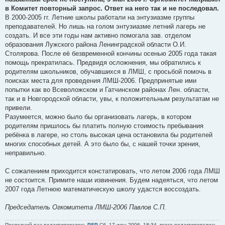
в Комитет повторный запрос. Ответ на него так и не последовал.
В 2000-2005 гг. Летние школы работали на энтузиазме группы
преподавателей. Но лишь на голом энтузиазме летний лагерь не
создать. И все эти годы нам активно помогала зав. отделом
образования Лужского района Ленинградской области О.И.
Столярова. После её безвременной кончины осенью 2005 года такая
помощь прекратилась. Предвидя осложнения, мы обратились к
родителям школьников, обучавшихся в ЛМШ, с просьбой помочь в
поисках места для проведения ЛМШ-2006. Предпринятые ими
попытки как во Всеволожском и Гатчинском районах Лен. области,
так и в Новгородской области, увы, к положительным результатам не
привели.
Разумеется, можно было бы организовать лагерь, в котором
родителям пришлось бы платить полную стоимость пребывания
ребёнка в лагере, но столь высокая цена остановила бы родителей
многих способных детей. А это было бы, с нашей точки зрения,
неправильно.
С сожалением приходится констатировать, что летом 2006 года ЛМШ
не состоится. Примите наши извинения. Будем надеяться, что летом
2007 года Летнюю математическую школу удастся воссоздать.
Председатель Огкомитета ЛМШ-2006 Павлов С.П.
Последний раз редактировалось
PSP
Сб, 17 июн 2006, 18:34, всего редактировалось