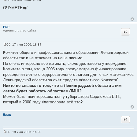
С
о
ОЧУМЕТЬ=((
о
б
щ
е
н
PSP
и
Цитат
Администратор сайта
е
Сб, 17 июн 2006, 18:34
С
о
Комитет общего и профессионального образования Ленинградской
о
области так и не отвечает на наше письмо.
б
щ
Но очень интересно всё же знать, сколь достоверно утверждение
е
Комитета о том, что „в 2006 году предусмотрено финансирование
н
и
проведения летнего оздоровительного лагеря для юных математиков
е
Ленинградской области за счёт средств областного бюджета”.
Никто не слышал о том, что в Ленинградской области этим
летом будет работать областная ЛМШ?
Может быть, поинтересоваться у губернатора Сердюкова В.П.,
который в 2000 году благословил всё это?
Влад
Цитат
Пн, 19 июн 2006, 16:20
С