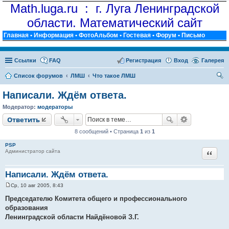
Math.luga.ru : г. Луга Ленинградской
области. Математический сайт
Главная
•
Информация
•
ФотоАльбом
•
Гостевая
•
Форум
•
Письмо
Ссылки
FAQ
Регистрация
Вход
Галерея
Список форумов
ЛМШ
Что такое ЛМШ
ои
Написали. Ждём ответа.
ск
Модератор:
модераторы
Ответить
8 сообщений • Страница
1
из
1
PSP
Цитат
Администратор сайта
Написали. Ждём ответа.
Ср, 10 авг 2005, 8:43
С
о
Председателю Комитета общего и профессионального
о
образования
б
щ
Ленинградской области Найдёновой З.Г.
е
н