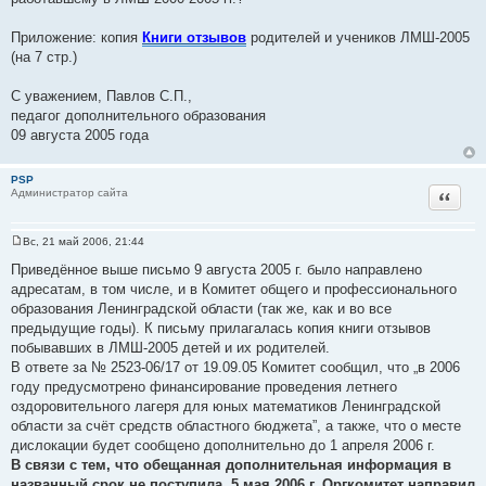
Приложение: копия
Книги отзывов
родителей и учеников ЛМШ-2005
(на 7 стр.)
С уважением, Павлов С.П.,
педагог дополнительного образования
09 августа 2005 года
PSP
Цитат
Администратор сайта
Вс, 21 май 2006, 21:44
С
о
Приведённое выше письмо 9 августа 2005 г. было направлено
о
адресатам, в том числе, и в Комитет общего и профессионального
б
щ
образования Ленинградской области (так же, как и во все
е
предыдущие годы). К письму прилагалась копия книги отзывов
н
и
побывавших в ЛМШ-2005 детей и их родителей.
е
В ответе за № 2523-06/17 от 19.09.05 Комитет сообщил, что „в 2006
году предусмотрено финансирование проведения летнего
оздоровительного лагеря для юных математиков Ленинградской
области за счёт средств областного бюджета”, а также, что о месте
дислокации будет сообщено дополнительно до 1 апреля 2006 г.
В связи с тем, что обещанная дополнительная информация в
названный срок не поступила, 5 мая 2006 г. Оргкомитет направил