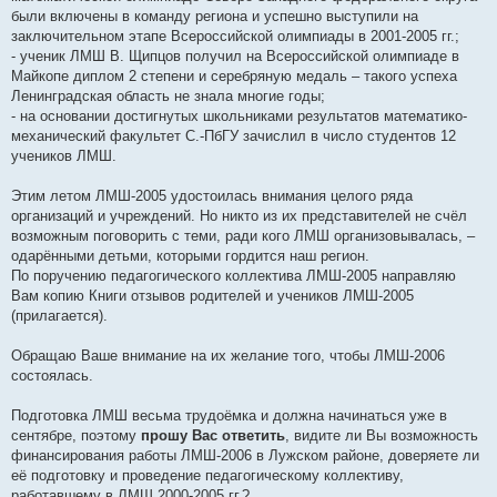
были включены в команду региона и успешно выступили на
заключительном этапе Всероссийской олимпиады в 2001-2005 гг.;
- ученик ЛМШ В. Щипцов получил на Всероссийской олимпиаде в
Майкопе диплом 2 степени и серебряную медаль – такого успеха
Ленинградская область не знала многие годы;
- на основании достигнутых школьниками результатов математико-
механический факультет С.-ПбГУ зачислил в число студентов 12
учеников ЛМШ.
Этим летом ЛМШ-2005 удостоилась внимания целого ряда
организаций и учреждений. Но никто из их представителей не счёл
возможным поговорить с теми, ради кого ЛМШ организовывалась, –
одарёнными детьми, которыми гордится наш регион.
По поручению педагогического коллектива ЛМШ-2005 направляю
Вам копию Книги отзывов родителей и учеников ЛМШ-2005
(прилагается).
Обращаю Ваше внимание на их желание того, чтобы ЛМШ-2006
состоялась.
Подготовка ЛМШ весьма трудоёмка и должна начинаться уже в
сентябре, поэтому
прошу Вас ответить
, видите ли Вы возможность
финансирования работы ЛМШ-2006 в Лужском районе, доверяете ли
её подготовку и проведение педагогическому коллективу,
работавшему в ЛМШ 2000-2005 гг.?