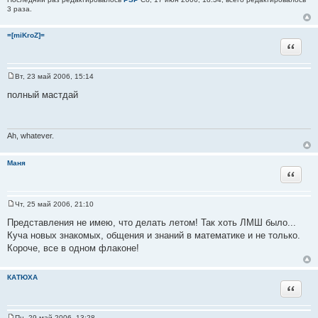
3 раза.
=[miKroZ]=
Цитат
Вт, 23 май 2006, 15:14
С
о
полный мастдай
о
б
щ
е
н
Ah, whatever.
и
е
Маня
Цитат
Чт, 25 май 2006, 21:10
С
о
Представления не имею, что делать летом! Так хоть ЛМШ было...
о
Куча новых знакомых, общения и знаний в математике и не только.
б
щ
Короче, все в одном флаконе!
е
н
и
КАТЮХА
е
Цитат
Пн, 29 май 2006, 13:28