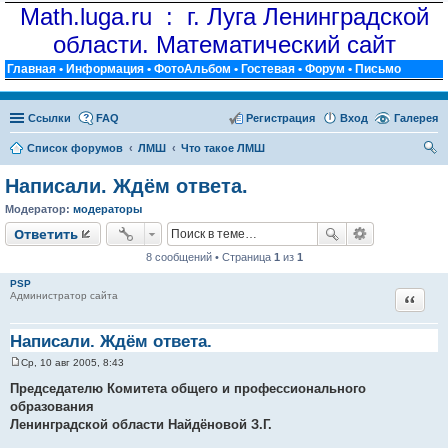
Math.luga.ru : г. Луга Ленинградской
области. Математический сайт
Главная
•
Информация
•
ФотоАльбом
•
Гостевая
•
Форум
•
Письмо
Ссылки
FAQ
Регистрация
Вход
Галерея
Список форумов
ЛМШ
Что такое ЛМШ
ои
Написали. Ждём ответа.
ск
Модератор:
модераторы
Ответить
8 сообщений • Страница
1
из
1
PSP
Цитат
Администратор сайта
Написали. Ждём ответа.
Ср, 10 авг 2005, 8:43
С
о
Председателю Комитета общего и профессионального
о
образования
б
щ
Ленинградской области Найдёновой З.Г.
е
н