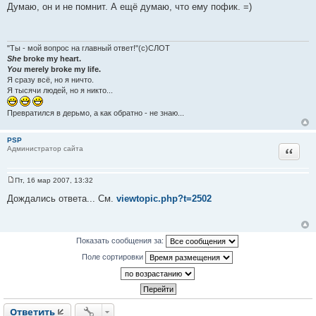
о
Думаю, он и не помнит. А ещё думаю, что ему пофик. =)
о
б
щ
е
н
"Ты - мой вопрос на главный ответ!"(с)СЛОТ
и
She
broke my heart.
е
You
merely broke my life.
Я сразу всё, но я ничто.
Я тысячи людей, но я никто...
Превратился в дерьмо, а как обратно - не знаю...
PSP
Цитат
Администратор сайта
Пт, 16 мар 2007, 13:32
С
о
Дождались ответа... См.
viewtopic.php?t=2502
о
б
щ
е
н
Показать сообщения за:
и
е
Поле сортировки
Ответить