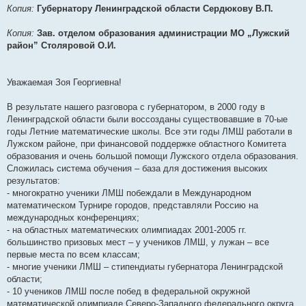
и
Копия:
Губернатору Ленинградской области Сердюкову В.П.
е
Копия:
Зав. отделом образования администрации МО „Лужский
район” Столяровой О.И.
Уважаемая Зоя Георгиевна!
В результате нашего разговора с губернатором, в 2000 году в
Ленинградской области были воссозданы существовавшие в 70-ые
годы Летние математические школы. Все эти годы ЛМШ работали в
Лужском районе, при финансовой поддержке областного Комитета
образования и очень большой помощи Лужского отдела образования.
Сложилась система обучения – база для достижения высоких
результатов:
- многократно ученики ЛМШ побеждали в Международном
математическом Турнире городов, представляли Россию на
международных конференциях;
- на областных математических олимпиадах 2001-2005 гг.
большинство призовых мест – у учеников ЛМШ, у лужан – все
первые места по всем классам;
- многие ученики ЛМШ – стипендиаты губернатора Ленинградской
области;
- 10 учеников ЛМШ после побед в федеральной окружной
математической олимпиаде Северо-Западного федерального округа