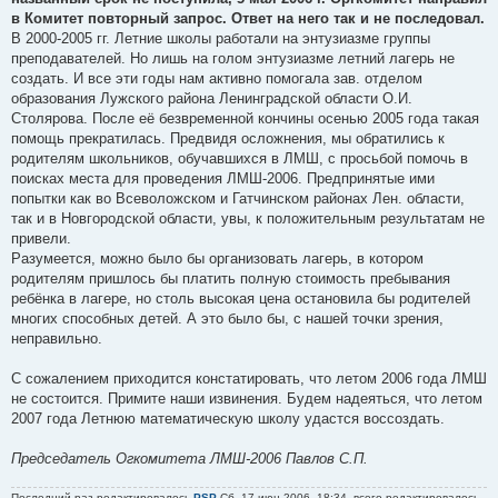
в Комитет повторный запрос. Ответ на него так и не последовал.
В 2000-2005 гг. Летние школы работали на энтузиазме группы
преподавателей. Но лишь на голом энтузиазме летний лагерь не
создать. И все эти годы нам активно помогала зав. отделом
образования Лужского района Ленинградской области О.И.
Столярова. После её безвременной кончины осенью 2005 года такая
помощь прекратилась. Предвидя осложнения, мы обратились к
родителям школьников, обучавшихся в ЛМШ, с просьбой помочь в
поисках места для проведения ЛМШ-2006. Предпринятые ими
попытки как во Всеволожском и Гатчинском районах Лен. области,
так и в Новгородской области, увы, к положительным результатам не
привели.
Разумеется, можно было бы организовать лагерь, в котором
родителям пришлось бы платить полную стоимость пребывания
ребёнка в лагере, но столь высокая цена остановила бы родителей
многих способных детей. А это было бы, с нашей точки зрения,
неправильно.
С сожалением приходится констатировать, что летом 2006 года ЛМШ
не состоится. Примите наши извинения. Будем надеяться, что летом
2007 года Летнюю математическую школу удастся воссоздать.
Председатель Огкомитета ЛМШ-2006 Павлов С.П.
Последний раз редактировалось
PSP
Сб, 17 июн 2006, 18:34, всего редактировалось