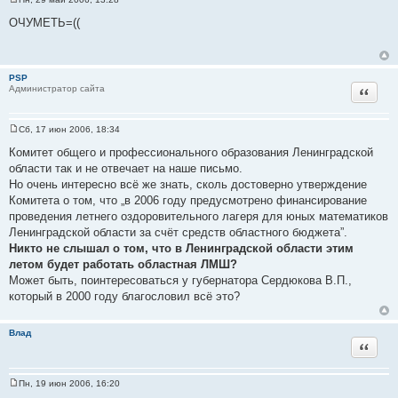
С
о
ОЧУМЕТЬ=((
о
б
щ
е
н
PSP
и
Цитат
Администратор сайта
е
Сб, 17 июн 2006, 18:34
С
о
Комитет общего и профессионального образования Ленинградской
о
области так и не отвечает на наше письмо.
б
щ
Но очень интересно всё же знать, сколь достоверно утверждение
е
Комитета о том, что „в 2006 году предусмотрено финансирование
н
и
проведения летнего оздоровительного лагеря для юных математиков
е
Ленинградской области за счёт средств областного бюджета”.
Никто не слышал о том, что в Ленинградской области этим
летом будет работать областная ЛМШ?
Может быть, поинтересоваться у губернатора Сердюкова В.П.,
который в 2000 году благословил всё это?
Влад
Цитат
Пн, 19 июн 2006, 16:20
С