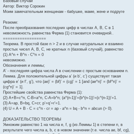
Базовый случай
б
щ
Автор: Виктор Сорокин
е
Моим замечательным женщинам - бабушке, маме, жене и подруге
н
и
е
Резюме:
После преобразования последних цифр в числах A, B, C в 1
невозможность равенства Ферма (1) становится очевидной..
==================
Теорема. В простой базе n > 2 и в случае натуральных и взаимно
простых чисел A, B, C, не кратных n (базовый случай), равенство
(1) A^n + B^n - C^n = 0
невозможно.
Обозначения и леммы;
A’ - последняя цифра числа A в счислении с простым основанием n.
Лемма. Для положительной цифры a’ (и b’, c’) существует такая
цифра e’ (и f’, g’), что (ae)’ = (bf)’ = (cg)’ = 1 [and (ae^n)’ = (bf^n)’ =
(cg^n)’ = 1].
Простейшие свойства равенства Ферма (1):
(2) A+B=c^n, C-B=a^n, C-A=b^n; (a^(n-1))’=(b^(n-1))’=(c^(n-1))’=1.
(3) A=ap, B=bq, C=cr; p’=q’=r’=1.
(4) U = A + B - C = c^n - cr = ap - a^n = bq - b^n = abcun (> 0).
ДОКАЗАТЕЛЬСТВО ТЕОРЕМЫ
Умножим равенство 1 на числа e, f, g (из Леммы 1) в степени n, в
результате чего числа a, b, c в новом значении (т.е. числа ae, bf, cg),