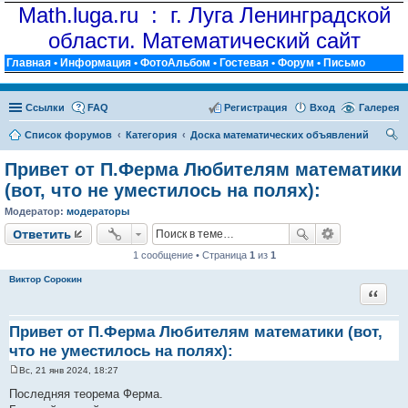
Math.luga.ru : г. Луга Ленинградской
области. Математический сайт
Главная
•
Информация
•
ФотоАльбом
•
Гостевая
•
Форум
•
Письмо
Ссылки
FAQ
Регистрация
Вход
Галерея
Список форумов
Категория
Доска математических объявлений
ои
Привет от П.Ферма Любителям математики
ск
(вот, что не уместилось на полях):
Модератор:
модераторы
Ответить
1 сообщение • Страница
1
из
1
Виктор Сорокин
Цитат
Привет от П.Ферма Любителям математики (вот,
что не уместилось на полях):
Вс, 21 янв 2024, 18:27
С
о
Последняя теорема Ферма.
о