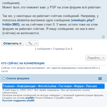
и
сообщения).
е
Может быть это поможет вам: у PSP на этом форуме всё работает.
Так же, у некоторых не работает счётчик сообщений. Например, у
morozova.ekaterina выложено одно сообщение (
viewtopic.php?
f=6&t=3865
), но на счётчике стоит 0. У меня, кстати тоже на этом
форуме не работает счётчик. Я пишу сообщения, но они в него
(счётчик) не включаются.
Ответить
1 сообщение • Страница
1
из
1
Перейти
КТО СЕЙЧАС НА КОНФЕРЕНЦИИ
Сейчас этот форум просматривают: нет зарегистрированных пользователей и 2
гостя
Список форумов
Главная
•
Информация
•
ФотоАльбом
•
Гостевая
•
Форум
•
Письмо
© math.luga.ru, 2002–2017. Все права защищены. При цитировании ссылка
обязательна.
Позиция авторов сообщений не всегда совпадает с позицией администрации форума.
Создано на основе
phpBB
® Forum Software © phpBB Limited
Русская поддержка phpBB