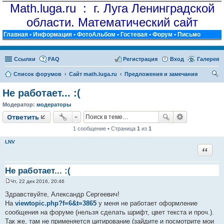
Math.luga.ru : г. Луга Ленинградской
области. Математический сайт
Главная
•
Информация
•
ФотоАльбом
•
Гостевая
•
Форум
•
Письмо
Ссылки
FAQ
Регистрация
Вход
Галерея
Список форумов
Сайт math.luga.ru
Предложения и замечания
ои
Не работает... :(
ск
Модератор:
модераторы
Ответить
1 сообщение • Страница
1
из
1
LNV
Цитат
Не работает... :(
Чт, 22 дек 2016, 20:46
С
о
Здравствуйте, Александр Сергеевич!
о
На
viewtopic.php?f=6&t=3865
у меня не работает оформление
б
щ
сообщения на форуме (нельзя сделать шрифт, цвет текста и проч.).
е
Так же, там не применяется цитирование (зайдите и посмотрите мои
н