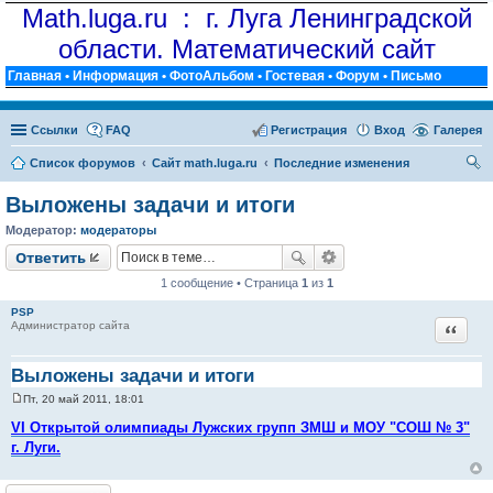
Math.luga.ru : г. Луга Ленинградской
области. Математический сайт
Главная
•
Информация
•
ФотоАльбом
•
Гостевая
•
Форум
•
Письмо
Ссылки
FAQ
Регистрация
Вход
Галерея
Список форумов
Сайт math.luga.ru
Последние изменения
ои
Выложены задачи и итоги
ск
Модератор:
модераторы
Ответить
1 сообщение • Страница
1
из
1
PSP
Цитат
Администратор сайта
Выложены задачи и итоги
Пт, 20 май 2011, 18:01
С
о
VI Открытой олимпиады Лужских групп ЗМШ и МОУ "СОШ № 3"
о
г. Луги.
б
щ
е
н