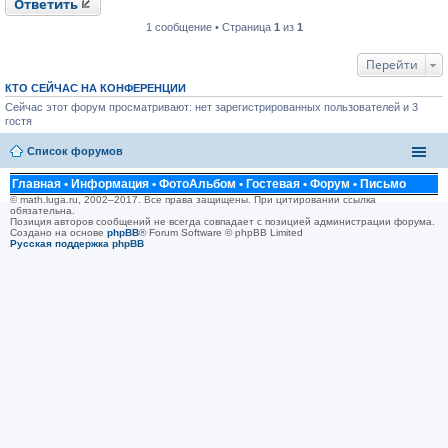
Ответить
и
е
1 сообщение • Страница
1
из
1
Перейти
КТО СЕЙЧАС НА КОНФЕРЕНЦИИ
Сейчас этот форум просматривают: нет зарегистрированных пользователей и 3
гостя
Список форумов
Главная
•
Информация
•
ФотоАльбом
•
Гостевая
•
Форум
•
Письмо
© math.luga.ru, 2002–2017. Все права защищены. При цитировании ссылка
обязательна.
Позиция авторов сообщений не всегда совпадает с позицией администрации форума.
Создано на основе
phpBB
® Forum Software © phpBB Limited
Русская поддержка phpBB