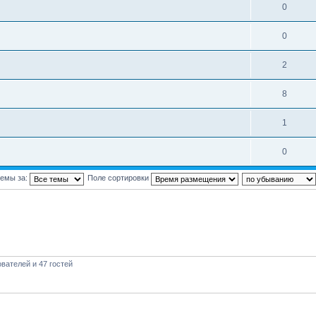
0
0
2
8
1
0
темы за:
Поле сортировки
вателей и 47 гостей