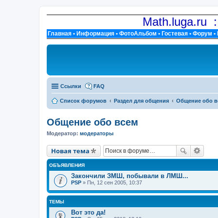
Math.luga.ru 
Главная
•
Информация
•
ФотоАльбом
•
Гостевая
•
Форум
•
Ссылки
FAQ
Список форумов
Раздел для общения
Общение обо в
Общение обо всем
Модератор:
модераторы
Новая тема
ОБЪЯВЛЕНИЯ
Закончили ЗМШ, побывали в ЛМШ...
PSP
» Пн, 12 сен 2005, 10:37
ТЕМЫ
Вот это да!