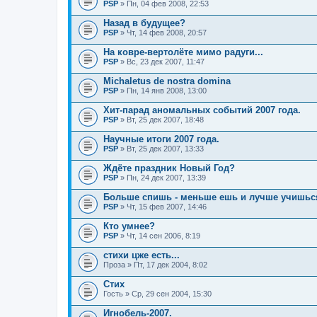
PSP
» Пн, 04 фев 2008, 22:53
Назад в будущее?
PSP
» Чт, 14 фев 2008, 20:57
На ковре-вертолёте мимо радуги...
PSP
» Вс, 23 дек 2007, 11:47
Michaletus de nostra domina
PSP
» Пн, 14 янв 2008, 13:00
Хит-парад аномальных событий 2007 года.
PSP
» Вт, 25 дек 2007, 18:48
Научные итоги 2007 года.
PSP
» Вт, 25 дек 2007, 13:33
Ждёте праздник Новый Год?
PSP
» Пн, 24 дек 2007, 13:39
Больше спишь - меньше ешь и лучше учишьс
PSP
» Чт, 15 фев 2007, 14:46
Кто умнее?
PSP
» Чт, 14 сен 2006, 8:19
стихи цже есть...
Проза
» Пт, 17 дек 2004, 8:02
Стих
Гость
» Ср, 29 сен 2004, 15:30
Игнобель-2007.