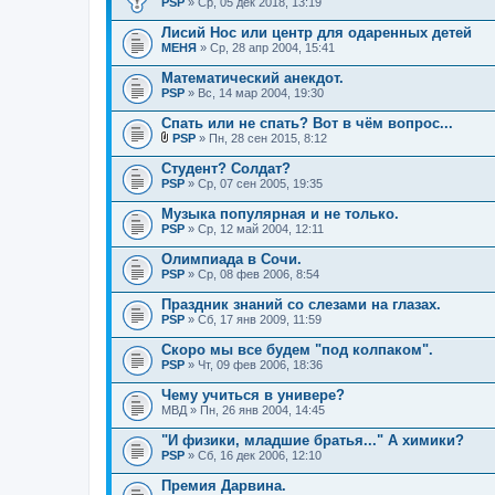
PSP
» Ср, 05 дек 2018, 13:19
Лисий Нос или центр для одаренных детей
МЕНЯ
» Ср, 28 апр 2004, 15:41
Математический анекдот.
PSP
» Вс, 14 мар 2004, 19:30
Спать или не спать? Вот в чём вопрос...
PSP
» Пн, 28 сен 2015, 8:12
В
л
Студент? Солдат?
о
PSP
» Ср, 07 сен 2005, 19:35
ж
е
Музыка популярная и не только.
н
PSP
и
» Ср, 12 май 2004, 12:11
я
Олимпиада в Сочи.
PSP
» Ср, 08 фев 2006, 8:54
Праздник знаний со слезами на глазах.
PSP
» Сб, 17 янв 2009, 11:59
Скоро мы все будем "под колпаком".
PSP
» Чт, 09 фев 2006, 18:36
Чему учиться в универе?
МВД
» Пн, 26 янв 2004, 14:45
"И физики, младшие братья..." А химики?
PSP
» Сб, 16 дек 2006, 12:10
Премия Дарвина.