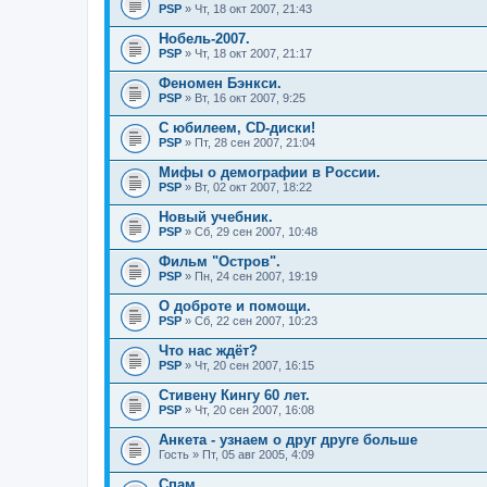
PSP
» Чт, 18 окт 2007, 21:43
Нобель-2007.
PSP
» Чт, 18 окт 2007, 21:17
Феномен Бэнкси.
PSP
» Вт, 16 окт 2007, 9:25
С юбилеем, CD-диски!
PSP
» Пт, 28 сен 2007, 21:04
Мифы о демографии в России.
PSP
» Вт, 02 окт 2007, 18:22
Новый учебник.
PSP
» Сб, 29 сен 2007, 10:48
Фильм "Остров".
PSP
» Пн, 24 сен 2007, 19:19
О доброте и помощи.
PSP
» Сб, 22 сен 2007, 10:23
Что нас ждёт?
PSP
» Чт, 20 сен 2007, 16:15
Стивену Кингу 60 лет.
PSP
» Чт, 20 сен 2007, 16:08
Анкета - узнаем о друг друге больше
Гость
» Пт, 05 авг 2005, 4:09
Спам