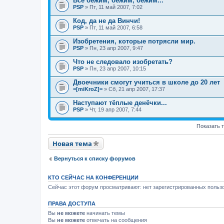
Всё бежим, бежим, бежим...
PSP
» Пт, 11 май 2007, 7:02
Код, да не да Винчи!
PSP
» Пт, 11 май 2007, 6:58
Изобретения, которые потрясли мир.
PSP
» Пн, 23 апр 2007, 9:47
Что не следовало изобретать?
PSP
» Пн, 23 апр 2007, 10:15
Двоечники смогут учиться в школе до 20 лет
=[miKroZ]=
» Сб, 21 апр 2007, 17:37
Наступают тёплые денёчки...
PSP
» Чт, 19 апр 2007, 7:44
Показать 
Новая тема
Вернуться к списку форумов
КТО СЕЙЧАС НА КОНФЕРЕНЦИИ
Сейчас этот форум просматривают: нет зарегистрированных пользо
ПРАВА ДОСТУПА
Вы
не можете
начинать темы
Вы
не можете
отвечать на сообщения