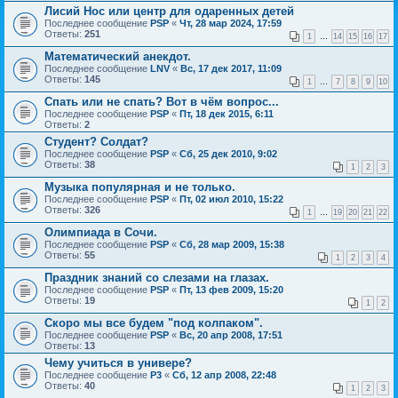
Лисий Нос или центр для одаренных детей
Последнее сообщение
PSP
«
Чт, 28 мар 2024, 17:59
Ответы:
251
1
…
14
15
16
17
Математический анекдот.
Последнее сообщение
LNV
«
Вс, 17 дек 2017, 11:09
Ответы:
145
1
…
7
8
9
10
Спать или не спать? Вот в чём вопрос...
Последнее сообщение
PSP
«
Пт, 18 дек 2015, 6:11
Ответы:
2
Студент? Солдат?
Последнее сообщение
PSP
«
Сб, 25 дек 2010, 9:02
Ответы:
38
1
2
3
Музыка популярная и не только.
Последнее сообщение
PSP
«
Пт, 02 июл 2010, 15:22
Ответы:
326
1
…
19
20
21
22
Олимпиада в Сочи.
Последнее сообщение
PSP
«
Сб, 28 мар 2009, 15:38
Ответы:
55
1
2
3
4
Праздник знаний со слезами на глазах.
Последнее сообщение
PSP
«
Пт, 13 фев 2009, 15:20
Ответы:
19
1
2
Скоро мы все будем "под колпаком".
Последнее сообщение
PSP
«
Вс, 20 апр 2008, 17:51
Ответы:
13
Чему учиться в универе?
Последнее сообщение
P3
«
Сб, 12 апр 2008, 22:48
Ответы:
40
1
2
3