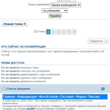
Поле сортировки
Новая тема
223 темы
1
2
3
4
5
Перейти
КТО СЕЙЧАС НА КОНФЕРЕНЦИИ
Сейчас этот форум просматривают: нет зарегистрированных пользователей и 19
гостей
ПРАВА ДОСТУПА
Вы
не можете
начинать темы
Вы
не можете
отвечать на сообщения
Вы
не можете
редактировать свои сообщения
Вы
не можете
удалять свои сообщения
Вы
не можете
добавлять вложения
Список форумов
Главная
•
Информация
•
ФотоАльбом
•
Гостевая
•
Форум
•
Письмо
© math.luga.ru, 2002–2017. Все права защищены. При цитировании ссылка
обязательна.
Позиция авторов сообщений не всегда совпадает с позицией администрации форума.
Создано на основе
phpBB
® Forum Software © phpBB Limited