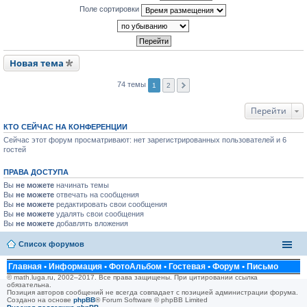
Поле сортировки
Новая тема
74 темы
1
2
Перейти
КТО СЕЙЧАС НА КОНФЕРЕНЦИИ
Сейчас этот форум просматривают: нет зарегистрированных пользователей и 6
гостей
ПРАВА ДОСТУПА
Вы
не можете
начинать темы
Вы
не можете
отвечать на сообщения
Вы
не можете
редактировать свои сообщения
Вы
не можете
удалять свои сообщения
Вы
не можете
добавлять вложения
Список форумов
Главная
•
Информация
•
ФотоАльбом
•
Гостевая
•
Форум
•
Письмо
© math.luga.ru, 2002–2017. Все права защищены. При цитировании ссылка
обязательна.
Позиция авторов сообщений не всегда совпадает с позицией администрации форума.
Создано на основе
phpBB
® Forum Software © phpBB Limited