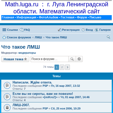
Math.luga.ru : г. Луга Ленинградской
области. Математический сайт
Главная
•
Информация
•
ФотоАльбом
•
Гостевая
•
Форум
•
Письмо
Ссылки
FAQ
Регистрация
Вход
Галерея
Список форумов
ЛМШ
Что такое ЛМШ
ои
Что такое ЛМШ
ск
Модератор:
модераторы
Новая тема
74 темы
1
2
Темы
Написали. Ждём ответа.
Последнее сообщение
PSP
«
Пт, 16 мар 2007, 13:32
Ответы:
7
Если вы не сироты, вам не повезло!
Последнее сообщение
=[miKroZ]=
«
Чт, 01 мар 2007, 14:46
Ответы:
4
ЛМШ-2007.
Последнее сообщение
PSP
«
Сб, 25 ноя 2006, 10:29