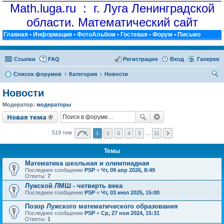
Math.luga.ru : г. Луга Ленинградской
области. Математический сайт
Главная
•
Информация
•
ФотоАльбом
•
Гостевая
•
Форум
•
Письмо
Ссылки
FAQ
Регистрация
Вход
Галерея
Список форумов
Категория
Новости
ои
Новости
ск
Модератор:
модераторы
Новая тема
519 тем
1
2
3
4
5
…
11
Темы
Математика школьная и олимпиадная
Последнее сообщение
PSP
«
Чт, 09 апр 2026, 8:49
Ответы:
7
Лужской ЛМШ - четверть века
Последнее сообщение
PSP
«
Чт, 03 июл 2025, 15:00
Позор Лужского математического образования
Последнее сообщение
PSP
«
Ср, 27 ноя 2024, 15:31
Ответы:
1