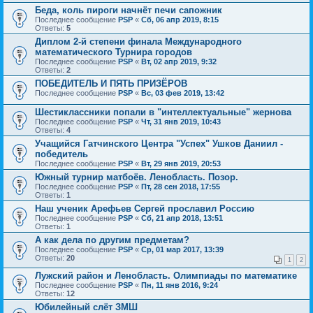
Беда, коль пироги начнёт печи сапожник
Последнее сообщение
PSP
«
Сб, 06 апр 2019, 8:15
Ответы:
5
Диплом 2-й степени финала Международного
математического Турнира городов
Последнее сообщение
PSP
«
Вт, 02 апр 2019, 9:32
Ответы:
2
ПОБЕДИТЕЛЬ И ПЯТЬ ПРИЗЁРОВ
Последнее сообщение
PSP
«
Вс, 03 фев 2019, 13:42
Шестиклассники попали в "интеллектуальные" жернова
Последнее сообщение
PSP
«
Чт, 31 янв 2019, 10:43
Ответы:
4
Учащийся Гатчинского Центра "Успех" Ушков Даниил -
победитель
Последнее сообщение
PSP
«
Вт, 29 янв 2019, 20:53
Южный турнир матбоёв. Ленобласть. Позор.
Последнее сообщение
PSP
«
Пт, 28 сен 2018, 17:55
Ответы:
1
Наш ученик Арефьев Сергей прославил Россию
Последнее сообщение
PSP
«
Сб, 21 апр 2018, 13:51
Ответы:
1
А как дела по другим предметам?
Последнее сообщение
PSP
«
Ср, 01 мар 2017, 13:39
Ответы:
20
1
2
Лужский район и Ленобласть. Олимпиады по математике
Последнее сообщение
PSP
«
Пн, 11 янв 2016, 9:24
Ответы:
12
Юбилейный слёт ЗМШ