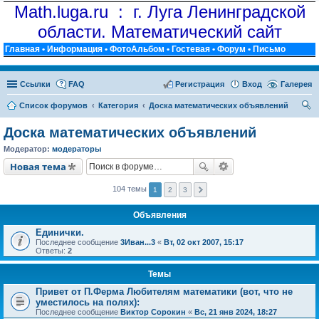
Math.luga.ru : г. Луга Ленинградской
области. Математический сайт
Главная
•
Информация
•
ФотоАльбом
•
Гостевая
•
Форум
•
Письмо
Ссылки
FAQ
Регистрация
Вход
Галерея
Список форумов
Категория
Доска математических объявлений
ои
Доска математических объявлений
ск
Модератор:
модераторы
Новая тема
104 темы
1
2
3
Объявления
Единички.
Последнее сообщение
3Иван...3
«
Вт, 02 окт 2007, 15:17
Ответы:
2
Темы
Привет от П.Ферма Любителям математики (вот, что не
уместилось на полях):
Последнее сообщение
Виктор Сорокин
«
Вс, 21 янв 2024, 18:27