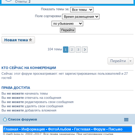
Ответы:
2
Показать темы за:
Поле сортировки
Новая тема
104 темы
1
2
3
Перейти
КТО СЕЙЧАС НА КОНФЕРЕНЦИИ
Сейчас этот форум просматривают: нет зарегистрированных пользователей и 27
гостей
ПРАВА ДОСТУПА
Вы
не можете
начинать темы
Вы
не можете
отвечать на сообщения
Вы
не можете
редактировать свои сообщения
Вы
не можете
удалять свои сообщения
Вы
не можете
добавлять вложения
Список форумов
Главная
•
Информация
•
ФотоАльбом
•
Гостевая
•
Форум
•
Письмо
© math.luga.ru, 2002–2017. Все права защищены. При цитировании ссылка