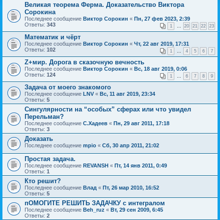
Великая теорема Ферма. Доказательство Виктора
Сорокина
Последнее сообщение
Виктор Сорокин
«
Пн, 27 фев 2023, 2:39
Ответы:
343
1
…
20
21
22
23
Математик и чёрт
Последнее сообщение
Виктор Сорокин
«
Чт, 22 авг 2019, 17:31
Ответы:
102
1
…
4
5
6
7
Z+мир. Дорога в сказочную вечность
Последнее сообщение
Виктор Сорокин
«
Вс, 18 авг 2019, 0:06
Ответы:
124
1
…
6
7
8
9
Задача от моего знакомого
Последнее сообщение
LNV
«
Вс, 11 авг 2019, 23:34
Ответы:
5
Сингулярности на “особых” сферах или что увидел
Перельман?
Последнее сообщение
С.Хадеев
«
Пн, 29 авг 2011, 17:18
Ответы:
3
Доказать
Последнее сообщение
mpio
«
Сб, 30 апр 2011, 21:02
Простая задача.
Последнее сообщение
REVANSH
«
Пт, 14 янв 2011, 0:49
Ответы:
1
Кто решит?
Последнее сообщение
Влад
«
Пт, 26 мар 2010, 16:52
Ответы:
5
пОМОГИТЕ РЕШИТЬ ЗАДАЧКУ с интегралом
Последнее сообщение
Beh_ruz
«
Вт, 29 сен 2009, 6:45
Ответы:
2