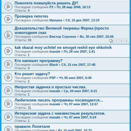
Помогите пожалуйста решить ДУ!
Последнее сообщение
P3
«
Пт, 28 мар 2008, 16:13
Ответы:
4
Проверка гипотез
Последнее сообщение
Иришка
«
Сб, 15 дек 2007, 13:10
Доказательство Великой теоремы Ферма (просто
новогодняя сказ
Последнее сообщение
Виктор Сорокин
«
Вс, 30 сен 2007, 10:56
Ответы:
33
1
2
3
kak skazal moy uchitel ne smoget reshit eyo shkolnik
Последнее сообщение
maxale
«
Пт, 28 сен 2007, 1:41
Ответы:
1
Кто напишет программу?
Последнее сообщение
Black
«
Сб, 15 сен 2007, 17:48
Ответы:
3
Кто решит задачу?
Последнее сообщение
PSP
«
Чт, 05 июл 2007, 0:49
Ответы:
2
Непростая задачка о простых числах.
Последнее сообщение
maxale
«
Ср, 04 июл 2007, 6:21
Ответы:
1
Любителям писать программы посвящается...
Последнее сообщение
maxale
«
Чт, 07 июн 2007, 12:57
Ответы:
11
Интересная задача с неизвестным результатом.
Последнее сообщение
maxale
«
Чт, 07 июн 2007, 5:24
Ответы:
1
правило Лопиталя
Последнее сообщение
bot
«
Вт, 15 май 2007, 15:32