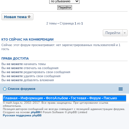
Новая тема
2 темы • Страница
1
из
1
Перейти
КТО СЕЙЧАС НА КОНФЕРЕНЦИИ
Сейчас этот форум просматривают: нет зарегистрированных пользователей и 1
гость
ПРАВА ДОСТУПА
Вы
не можете
начинать темы
Вы
не можете
отвечать на сообщения
Вы
не можете
редактировать свои сообщения
Вы
не можете
удалять свои сообщения
Вы
не можете
добавлять вложения
Список форумов
Главная
•
Информация
•
ФотоАльбом
•
Гостевая
•
Форум
•
Письмо
© math.luga.ru, 2002–2017. Все права защищены. При цитировании ссылка
обязательна.
Позиция авторов сообщений не всегда совпадает с позицией администрации форума.
Создано на основе
phpBB
® Forum Software © phpBB Limited
Русская поддержка phpBB