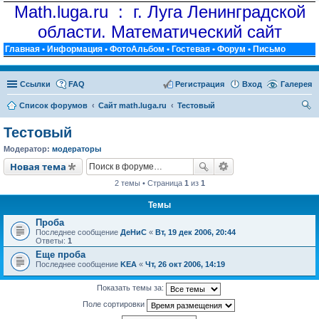
Math.luga.ru : г. Луга Ленинградской
области. Математический сайт
Главная
•
Информация
•
ФотоАльбом
•
Гостевая
•
Форум
•
Письмо
Ссылки
FAQ
Регистрация
Вход
Галерея
Список форумов
Сайт math.luga.ru
Тестовый
ои
Тестовый
ск
Модератор:
модераторы
Новая тема
2 темы • Страница
1
из
1
Темы
Проба
Последнее сообщение
ДеНиС
«
Вт, 19 дек 2006, 20:44
Ответы:
1
Еще проба
Последнее сообщение
KEA
«
Чт, 26 окт 2006, 14:19
Показать темы за:
Поле сортировки