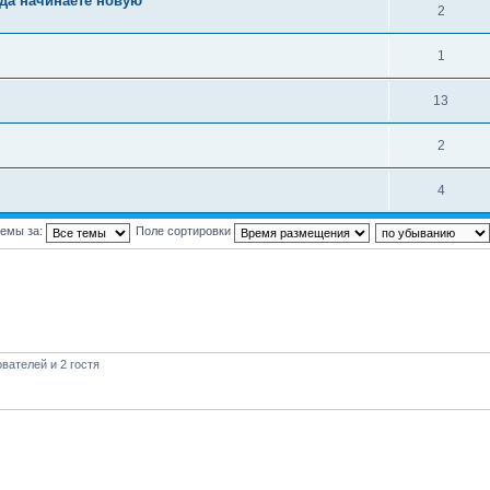
гда начинаете новую
2
1
13
2
4
темы за:
Поле сортировки
вателей и 2 гостя