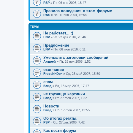
PSP
» Пт, 06 янв 2006, 18:47
Правила поведения в этом форуме
RAS
» Вс, 11 янв 2004, 16:54
ТЕМЫ
Не работает... :(
LNV
» Чт, 22 дек 2016, 20:46
Предложение
LNV
» Пн, 06 июн 2016, 0:11
Уменьшить заголовки сообщений
Андрей
» Пт, 28 ноя 2008, 1:52
окончание
FrozeN~Dc~
» Ср, 23 май 2007, 15:50
спам
Влад
» Вс, 18 мар 2007, 17:47
не грузяццо картинки
Влад
» Вт, 27 фев 2007, 1:32
Новости
Влад
» Сб, 17 фев 2007, 13:55
Об итогах регаты.
PSP
» Ср, 27 дек 2006, 7:42
Как вести форум