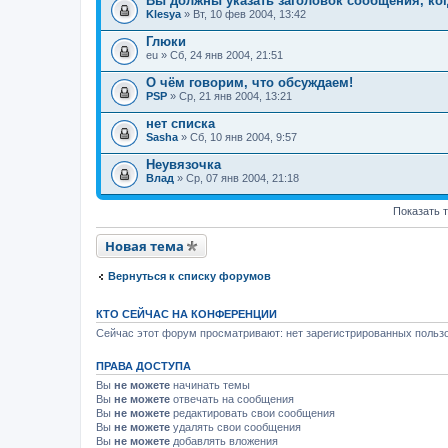
Вы должны указать заголовок сообщения, ко
Klesya
» Вт, 10 фев 2004, 13:42
Глюки
eu
» Сб, 24 янв 2004, 21:51
О чём говорим, что обсуждаем!
PSP
» Ср, 21 янв 2004, 13:21
нет списка
Sasha
» Сб, 10 янв 2004, 9:57
Неувязочка
Влад
» Ср, 07 янв 2004, 21:18
Показать 
Новая тема
Вернуться к списку форумов
КТО СЕЙЧАС НА КОНФЕРЕНЦИИ
Сейчас этот форум просматривают: нет зарегистрированных пользо
ПРАВА ДОСТУПА
Вы
не можете
начинать темы
Вы
не можете
отвечать на сообщения
Вы
не можете
редактировать свои сообщения
Вы
не можете
удалять свои сообщения
Вы
не можете
добавлять вложения