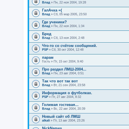
Влад
» Пн, 22 ноя 2004, 19:28
ГалАчка =(
Влад
» Сб, 05 мар 2005, 23:50
Где ученики?
Влад
» Пн, 22 ноя 2004, 1:34
Бред
Влад
» Сб, 13 ноя 2004, 2:48
Что-то со счётом сообщений.
PSP
» Сб, 30 окт 2004, 12:48
парам
Гость
» Пт, 15 окт 2004, 9:40
Про раздел ЛМШ-2004...
Влад
» Пн, 23 авг 2004, 0:51
Так что вот так вот
Влад
» Вт, 21 сен 2004, 23:58
Информация о футболках.
PSP
» Пт, 27 авг 2004, 8:32
Голимая гостевая...
Влад
» Вс, 22 авг 2004, 20:39
Новый сайт об ЛМШ
alkali
» Пт, 13 авг 2004, 23:26
NickNames