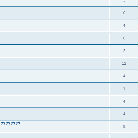
5
0
4
6
2
12
4
1
4
4
ь?????????
9