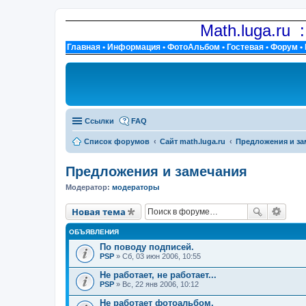
Math.luga.ru 
Главная
•
Информация
•
ФотоАльбом
•
Гостевая
•
Форум
•
Ссылки
FAQ
Список форумов
Сайт math.luga.ru
Предложения и за
Предложения и замечания
Модератор:
модераторы
Новая тема
ОБЪЯВЛЕНИЯ
По поводу подписей.
PSP
» Сб, 03 июн 2006, 10:55
Не работает, не работает...
PSP
» Вс, 22 янв 2006, 10:12
Не работает фотоальбом.