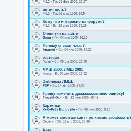
МВД
» Пн, 13 фев 2006, 22:27
неточность?
МВД
» Пн, 06 мар 2006, 16:54
Кому что интересно на форуме?
МВД
» Вс, 12 фев 2006, 15:29
Очепятки на сайте
Влад
» Пн, 04 апр 2005, 16:20
Почему спешат часы?
Андрей
» Ср, 04 янв 2006, 14:25
гостевая
Гость
» Ср, 05 окт 2005, 21:55
ЛМШ 2000, ЛМШ 2001
Алька
» Вт, 06 дек 2005, 16:32
Эмблемы ЛМШ.
PSP
» Вс, 14 авг 2005, 23:08
Прошу изменить дааааааааавнюю ошибку!
FrozeN~Dc~
» Вс, 12 июн 2005, 19:42
Картинки !
KyKyPy3a Bonduelle
» Пн, 06 июн 2005, 9:13
А может такой же сайт про химию забабахат
Серёга
» Сб, 02 апр 2005, 20:46
База