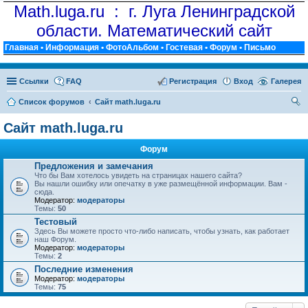
Math.luga.ru : г. Луга Ленинградской
области. Математический сайт
Главная
•
Информация
•
ФотоАльбом
•
Гостевая
•
Форум
•
Письмо
Ссылки
FAQ
Регистрация
Вход
Галерея
Список форумов
Сайт math.luga.ru
ои
Сайт math.luga.ru
ск
Форум
Предложения и замечания
Что бы Вам хотелось увидеть на страницах нашего сайта?
Вы нашли ошибку или опечатку в уже размещённой информации. Вам -
сюда.
Модератор:
модераторы
Темы:
50
Тестовый
Здесь Вы можете просто что-либо написать, чтобы узнать, как работает
наш Форум.
Модератор:
модераторы
Темы:
2
Последние изменения
Модератор:
модераторы
Темы:
75