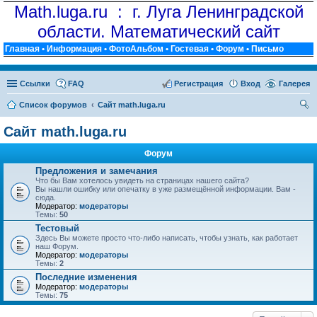
Math.luga.ru : г. Луга Ленинградской
области. Математический сайт
Главная
•
Информация
•
ФотоАльбом
•
Гостевая
•
Форум
•
Письмо
Ссылки
FAQ
Регистрация
Вход
Галерея
Список форумов
Сайт math.luga.ru
ои
Сайт math.luga.ru
ск
Форум
Предложения и замечания
Что бы Вам хотелось увидеть на страницах нашего сайта?
Вы нашли ошибку или опечатку в уже размещённой информации. Вам -
сюда.
Модератор:
модераторы
Темы:
50
Тестовый
Здесь Вы можете просто что-либо написать, чтобы узнать, как работает
наш Форум.
Модератор:
модераторы
Темы:
2
Последние изменения
Модератор:
модераторы
Темы:
75