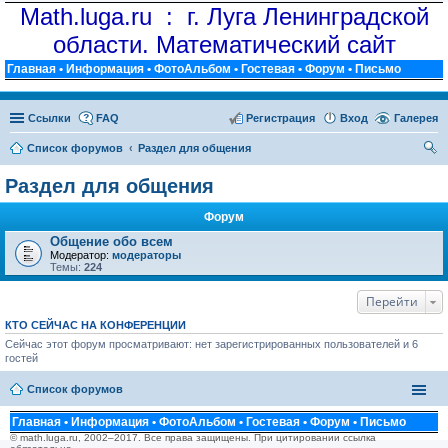
Math.luga.ru : г. Луга Ленинградской
области. Математический сайт
Главная
•
Информация
•
ФотоАльбом
•
Гостевая
•
Форум
•
Письмо
Ссылки
FAQ
Регистрация
Вход
Галерея
Список форумов
Раздел для общения
ои
Раздел для общения
ск
Форум
Общение обо всем
Модератор:
модераторы
Темы:
224
Перейти
КТО СЕЙЧАС НА КОНФЕРЕНЦИИ
Сейчас этот форум просматривают: нет зарегистрированных пользователей и 6
гостей
Список форумов
Главная
•
Информация
•
ФотоАльбом
•
Гостевая
•
Форум
•
Письмо
© math.luga.ru, 2002–2017. Все права защищены. При цитировании ссылка