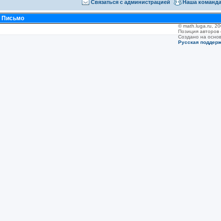
Связаться с администрацией
Наша команд
•
Письмо
© math.luga.ru, 
Позиция авторов
Создано на осно
Русская поддер