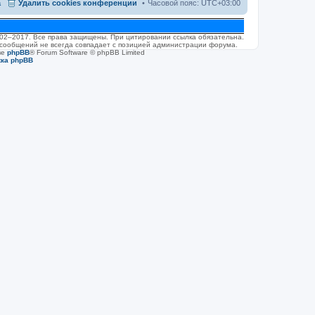
а
Удалить cookies конференции
Часовой пояс:
UTC+03:00
л
е
д
н
2002–2017. Все права защищены. При цитировании ссылка обязательна.
е
 сообщений не всегда совпадает с позицией администрации форума.
м
ве
phpBB
® Forum Software © phpBB Limited
у
жка phpBB
с
о
о
б
щ
е
н
и
ю