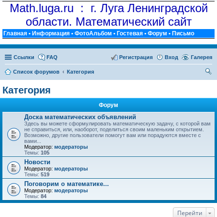
Math.luga.ru : г. Луга Ленинградской
области. Математический сайт
Главная
•
Информация
•
ФотоАльбом
•
Гостевая
•
Форум
•
Письмо
Ссылки
FAQ
Регистрация
Вход
Галерея
Список форумов
Категория
ои
Категория
ск
Форум
Доска математических объявлений
Здесь вы можете сформулировать математическую задачу, с которой вам
не справиться, или, наоборот, поделиться своим маленьким открытием.
Возможно, другие пользователи помогут вам или порадуются вместе с
вами...
Модератор:
модераторы
Темы:
105
Новости
Модератор:
модераторы
Темы:
519
Поговорим о математике...
Модератор:
модераторы
Темы:
84
Перейти