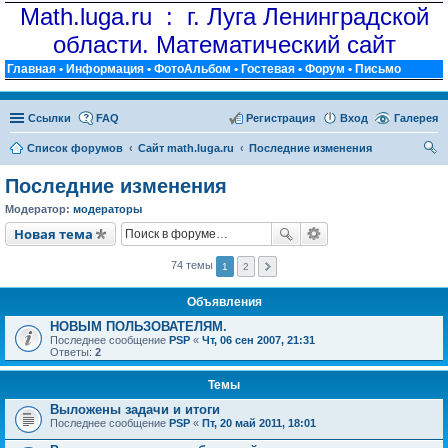
Math.luga.ru : г. Луга Ленинградской
области. Математический сайт
Главная
•
Информация
•
ФотоАльбом
•
Гостевая
•
Форум
•
Письмо
Ссылки
FAQ
Регистрация
Вход
Галерея
Список форумов
Сайт math.luga.ru
Последние изменения
ои
Последние изменения
ск
Модератор:
модераторы
Новая тема
74 темы
1
2
Объявления
НОВЫМ ПОЛЬЗОВАТЕЛЯМ.
Последнее сообщение
PSP
«
Чт, 06 сен 2007, 21:31
Ответы:
2
Темы
Выложены задачи и итоги
Последнее сообщение
PSP
«
Пт, 20 май 2011, 18:01