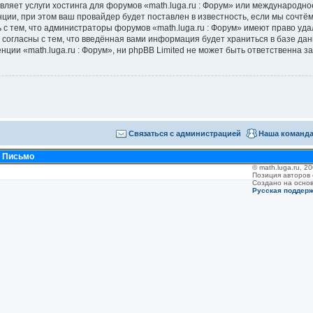
вляет услуги хостинга для форумов «math.luga.ru : Форум» или международн
ии, при этом ваш провайдер будет поставлен в известность, если мы сочтём
с тем, что администраторы форумов «math.luga.ru : Форум» имеют право уда
 согласны с тем, что введённая вами информация будет храниться в базе да
ии «math.luga.ru : Форум», ни phpBB Limited не может быть ответственна за 
Связаться с администрацией
Наша команд
•
Письмо
© math.luga.ru, 
Позиция авторов
Создано на осно
Русская поддер