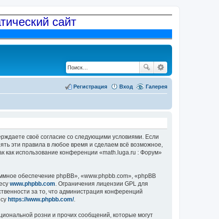
атический сайт
Регистрация
Вход
Галерея
дтверждаете своё согласие со следующими условиями. Если
нять эти правила в любое время и сделаем всё возможное,
к как использование конференции «math.luga.ru : Форум»
ммное обеспечение phpBB», «www.phpbb.com», «phpBB
ресу
www.phpbb.com
. Ограничения лицензии GPL для
ственности за то, что администрация конференций
есу
https://www.phpbb.com/
.
циональной розни и прочих сообщений, которые могут