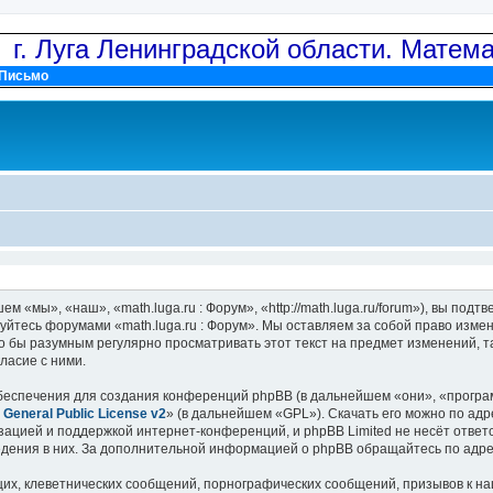
: г. Луга Ленинградской области. Матем
Письмо
м «мы», «наш», «math.luga.ru : Форум», «http://math.luga.ru/forum»), вы по
зуйтесь форумами «math.luga.ru : Форум». Мы оставляем за собой право изме
о бы разумным регулярно просматривать этот текст на предмет изменений, та
ласие с ними.
еспечения для создания конференций phpBB (в дальнейшем «они», «програ
General Public License v2
» (в дальнейшем «GPL»). Скачать его можно по ад
зацией и поддержкой интернет-конференций, и phpBB Limited не несёт ответ
ведения в них. За дополнительной информацией о phpBB обращайтесь по адр
их, клеветнических сообщений, порнографических сообщений, призывов к на