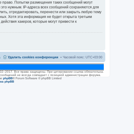
ое право. Попытки размещения таких сообщений могут
 это нужным. IP-адреса всех сообщений сохраняются для
лить, отредактировать, перенести или закрыть любую тему
нных. Хотя эта информация не будет открыта третьим
действия хакеров, которые могут привести к
а
Удалить cookies конференции
Часовой пояс:
UTC+03:00
2002–2017. Все права защищены. При цитировании ссылка обязательна.
 сообщений не всегда совпадает с позицией администрации форума.
ве
phpBB
® Forum Software © phpBB Limited
жка phpBB