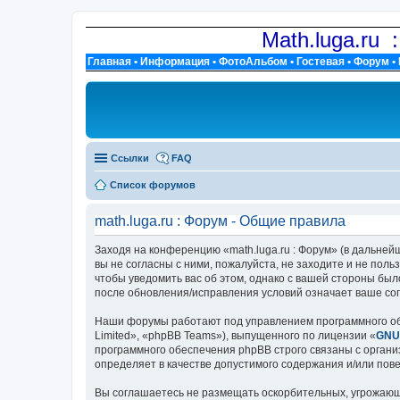
Math.luga.ru 
Главная
•
Информация
•
ФотоАльбом
•
Гостевая
•
Форум
•
Ссылки
FAQ
Список форумов
math.luga.ru : Форум - Общие правила
Заходя на конференцию «math.luga.ru : Форум» (в дальнейше
вы не согласны с ними, пожалуйста, не заходите и не поль
чтобы уведомить вас об этом, однако с вашей стороны был
после обновления/исправления условий означает ваше сог
Наши форумы работают под управлением программного об
Limited», «phpBB Teams»), выпущенного по лицензии «
GNU 
программного обеспечения phpBB строго связаны с органи
определяет в качестве допустимого содержания и/или по
Вы соглашаетесь не размещать оскорбительных, угрожающ