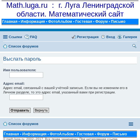
Math.luga.ru : г. Луга Ленинградской
области. Математический сайт
Главная
•
Информация
•
ФотоАльбом
•
Гостевая
•
Форум
•
Письмо
Ссылки
FAQ
Регистрация
Вход
Галерея
Список форумов
ои
Выслать пароль
ск
Имя пользователя:
Адрес email:
Адрес email, связанный с вашей учётной записью. Если вы не изменили его в
Личном разделе, то это адрес email, указанный вами при регистрации.
Список форумов
Главная
•
Информация
•
ФотоАльбом
•
Гостевая
•
Форум
•
Письмо
© math.luga.ru, 2002–2017. Все права защищены. При цитировании ссылка