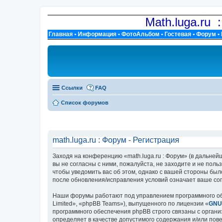
Math.luga.ru 
Главная
•
Информация
•
ФотоАльбом
•
Гостевая
•
Форум
•
Ссылки
FAQ
Список форумов
math.luga.ru : Форум - Регистрация
Заходя на конференцию «math.luga.ru : Форум» (в дальнейше
вы не согласны с ними, пожалуйста, не заходите и не поль
чтобы уведомить вас об этом, однако с вашей стороны был
после обновления/исправления условий означает ваше сог
Наши форумы работают под управлением программного об
Limited», «phpBB Teams»), выпущенного по лицензии «
GNU 
программного обеспечения phpBB строго связаны с органи
определяет в качестве допустимого содержания и/или по