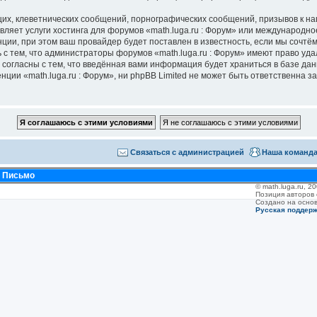
их, клеветнических сообщений, порнографических сообщений, призывов к на
вляет услуги хостинга для форумов «math.luga.ru : Форум» или международн
ии, при этом ваш провайдер будет поставлен в известность, если мы сочтём
с тем, что администраторы форумов «math.luga.ru : Форум» имеют право уда
 согласны с тем, что введённая вами информация будет храниться в базе да
ии «math.luga.ru : Форум», ни phpBB Limited не может быть ответственна за 
Связаться с администрацией
Наша команд
•
Письмо
© math.luga.ru, 
Позиция авторов
Создано на осно
Русская поддер