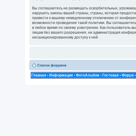
Вы соглашаетесь не размещать оскорбительных, угрожающ
нарушить законы вашей страны, страны, которая предоста
привести к вашему немедленному отключению от конференц
возможности проведения такой политики. Вы соглашаетесь 
в любое время по своему усмотрению. Как пользователь вы
лицам без вашего разрешения, ни администрация конференц
несанкционированному доступу к ней.
Список форумов
Главная
•
Информация
•
ФотоАльбом
•
Гостевая
•
Форум