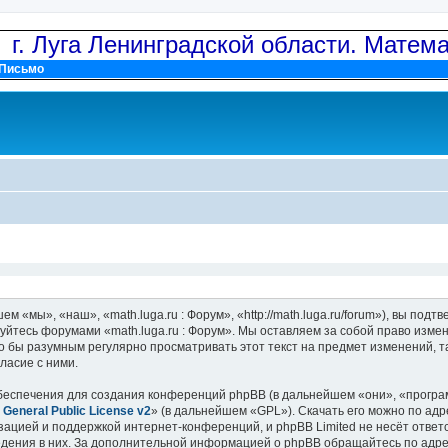
: г. Луга Ленинградской области. Матем
Письмо
м «мы», «наш», «math.luga.ru : Форум», «http://math.luga.ru/forum»), вы по
зуйтесь форумами «math.luga.ru : Форум». Мы оставляем за собой право изме
о бы разумным регулярно просматривать этот текст на предмет изменений, та
ласие с ними.
еспечения для создания конференций phpBB (в дальнейшем «они», «програ
General Public License v2
» (в дальнейшем «GPL»). Скачать его можно по ад
зацией и поддержкой интернет-конференций, и phpBB Limited не несёт ответ
ведения в них. За дополнительной информацией о phpBB обращайтесь по адр