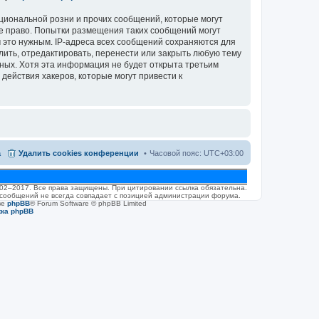
циональной розни и прочих сообщений, которые могут
ое право. Попытки размещения таких сообщений могут
 это нужным. IP-адреса всех сообщений сохраняются для
лить, отредактировать, перенести или закрыть любую тему
нных. Хотя эта информация не будет открыта третьим
действия хакеров, которые могут привести к
а
Удалить cookies конференции
Часовой пояс:
UTC+03:00
2002–2017. Все права защищены. При цитировании ссылка обязательна.
 сообщений не всегда совпадает с позицией администрации форума.
ве
phpBB
® Forum Software © phpBB Limited
жка phpBB