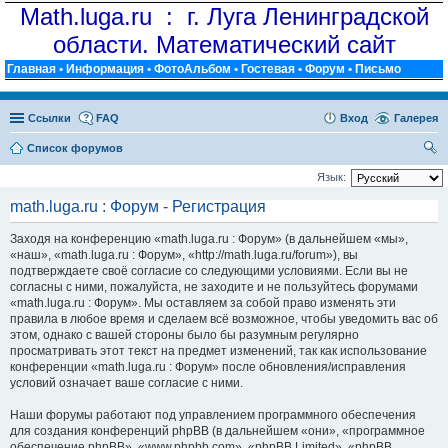
Math.luga.ru : г. Луга Ленинградской
области. Математический сайт
Главная
•
Информация
•
ФотоАльбом
•
Гостевая
•
Форум
•
Письмо
Ссылки
FAQ
Вход
Галерея
Список форумов
ои
Язык:
ск
math.luga.ru : Форум - Регистрация
Заходя на конференцию «math.luga.ru : Форум» (в дальнейшем «мы»,
«наш», «math.luga.ru : Форум», «http://math.luga.ru/forum»), вы
подтверждаете своё согласие со следующими условиями. Если вы не
согласны с ними, пожалуйста, не заходите и не пользуйтесь форумами
«math.luga.ru : Форум». Мы оставляем за собой право изменять эти
правила в любое время и сделаем всё возможное, чтобы уведомить вас об
этом, однако с вашей стороны было бы разумным регулярно
просматривать этот текст на предмет изменений, так как использование
конференции «math.luga.ru : Форум» после обновления/исправления
условий означает ваше согласие с ними.
Наши форумы работают под управлением программного обеспечения
для создания конференций phpBB (в дальнейшем «они», «программное
обеспечение phpBB», «www.phpbb.com», «phpBB Limited», «phpBB