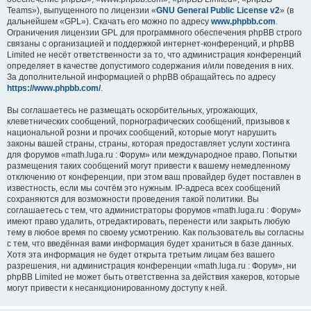
Teams»), выпущенного по лицензии «
GNU General Public License v2
» (в
дальнейшем «GPL»). Скачать его можно по адресу
www.phpbb.com
.
Ограничения лицензии GPL для программного обеспечения phpBB строго
связаны с организацией и поддержкой интернет-конференций, и phpBB
Limited не несёт ответственности за то, что администрация конференций
определяет в качестве допустимого содержания и/или поведения в них.
За дополнительной информацией о phpBB обращайтесь по адресу
https://www.phpbb.com/
.
Вы соглашаетесь не размещать оскорбительных, угрожающих,
клеветнических сообщений, порнографических сообщений, призывов к
национальной розни и прочих сообщений, которые могут нарушить
законы вашей страны, страны, которая предоставляет услуги хостинга
для форумов «math.luga.ru : Форум» или международное право. Попытки
размещения таких сообщений могут привести к вашему немедленному
отключению от конференции, при этом ваш провайдер будет поставлен в
известность, если мы сочтём это нужным. IP-адреса всех сообщений
сохраняются для возможности проведения такой политики. Вы
соглашаетесь с тем, что администраторы форумов «math.luga.ru : Форум»
имеют право удалить, отредактировать, перенести или закрыть любую
тему в любое время по своему усмотрению. Как пользователь вы согласны
с тем, что введённая вами информация будет храниться в базе данных.
Хотя эта информация не будет открыта третьим лицам без вашего
разрешения, ни администрация конференции «math.luga.ru : Форум», ни
phpBB Limited не может быть ответственна за действия хакеров, которые
могут привести к несанкционированному доступу к ней.