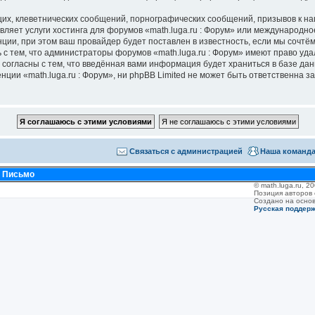
их, клеветнических сообщений, порнографических сообщений, призывов к на
вляет услуги хостинга для форумов «math.luga.ru : Форум» или международн
ии, при этом ваш провайдер будет поставлен в известность, если мы сочтём
с тем, что администраторы форумов «math.luga.ru : Форум» имеют право уда
 согласны с тем, что введённая вами информация будет храниться в базе да
ии «math.luga.ru : Форум», ни phpBB Limited не может быть ответственна за 
Связаться с администрацией
Наша команд
•
Письмо
© math.luga.ru, 
Позиция авторов
Создано на осно
Русская поддер