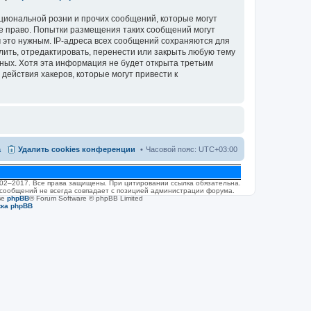
циональной розни и прочих сообщений, которые могут
ое право. Попытки размещения таких сообщений могут
 это нужным. IP-адреса всех сообщений сохраняются для
лить, отредактировать, перенести или закрыть любую тему
нных. Хотя эта информация не будет открыта третьим
действия хакеров, которые могут привести к
а
Удалить cookies конференции
Часовой пояс:
UTC+03:00
2002–2017. Все права защищены. При цитировании ссылка обязательна.
 сообщений не всегда совпадает с позицией администрации форума.
ве
phpBB
® Forum Software © phpBB Limited
жка phpBB