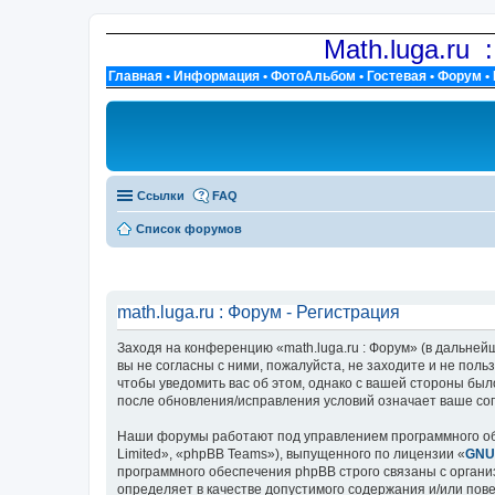
Math.luga.ru 
Главная
•
Информация
•
ФотоАльбом
•
Гостевая
•
Форум
•
Ссылки
FAQ
Список форумов
math.luga.ru : Форум - Регистрация
Заходя на конференцию «math.luga.ru : Форум» (в дальнейше
вы не согласны с ними, пожалуйста, не заходите и не поль
чтобы уведомить вас об этом, однако с вашей стороны был
после обновления/исправления условий означает ваше сог
Наши форумы работают под управлением программного об
Limited», «phpBB Teams»), выпущенного по лицензии «
GNU 
программного обеспечения phpBB строго связаны с органи
определяет в качестве допустимого содержания и/или по