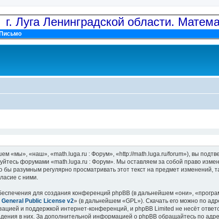
: г. Луга Ленинградской области. Матем
Письмо
м «мы», «наш», «math.luga.ru : Форум», «http://math.luga.ru/forum»), вы по
зуйтесь форумами «math.luga.ru : Форум». Мы оставляем за собой право изме
о бы разумным регулярно просматривать этот текст на предмет изменений, та
ласие с ними.
еспечения для создания конференций phpBB (в дальнейшем «они», «програ
General Public License v2
» (в дальнейшем «GPL»). Скачать его можно по ад
зацией и поддержкой интернет-конференций, и phpBB Limited не несёт ответ
ведения в них. За дополнительной информацией о phpBB обращайтесь по адр