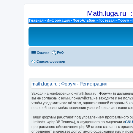
Math.luga.ru 
Главная
•
Информация
•
ФотоАльбом
•
Гостевая
•
Форум
•
Ссылки
FAQ
Список форумов
math.luga.ru : Форум - Регистрация
Заходя на конференцию «math.luga.ru : Форум» (в дальнейше
вы не согласны с ними, пожалуйста, не заходите и не поль
чтобы уведомить вас об этом, однако с вашей стороны был
после обновления/исправления условий означает ваше сог
Наши форумы работают под управлением программного об
Limited», «phpBB Teams»), выпущенного по лицензии «
GNU 
программного обеспечения phpBB строго связаны с органи
определяет в качестве допустимого содержания и/или по