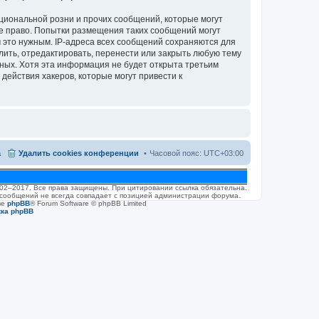
циональной розни и прочих сообщений, которые могут
ое право. Попытки размещения таких сообщений могут
 это нужным. IP-адреса всех сообщений сохраняются для
лить, отредактировать, перенести или закрыть любую тему
нных. Хотя эта информация не будет открыта третьим
действия хакеров, которые могут привести к
а
Удалить cookies конференции
Часовой пояс:
UTC+03:00
2002–2017. Все права защищены. При цитировании ссылка обязательна.
 сообщений не всегда совпадает с позицией администрации форума.
ве
phpBB
® Forum Software © phpBB Limited
жка phpBB