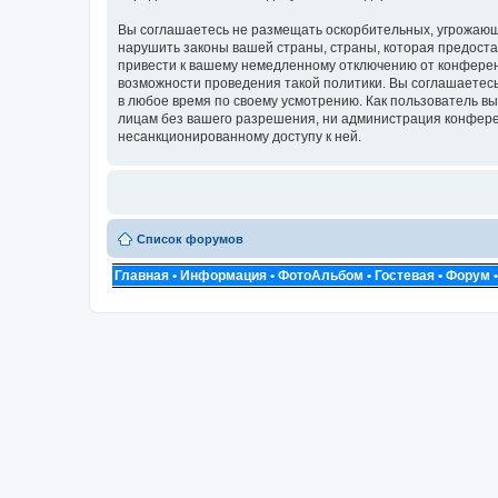
Вы соглашаетесь не размещать оскорбительных, угрожающ
нарушить законы вашей страны, страны, которая предоста
привести к вашему немедленному отключению от конференц
возможности проведения такой политики. Вы соглашаетесь 
в любое время по своему усмотрению. Как пользователь вы
лицам без вашего разрешения, ни администрация конференц
несанкционированному доступу к ней.
Список форумов
Главная
•
Информация
•
ФотоАльбом
•
Гостевая
•
Форум