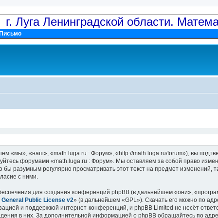
: г. Луга Ленинградской области. Матем
Письмо
м «мы», «наш», «math.luga.ru : Форум», «http://math.luga.ru/forum»), вы по
зуйтесь форумами «math.luga.ru : Форум». Мы оставляем за собой право изме
о бы разумным регулярно просматривать этот текст на предмет изменений, та
ласие с ними.
еспечения для создания конференций phpBB (в дальнейшем «они», «програ
General Public License v2
» (в дальнейшем «GPL»). Скачать его можно по ад
зацией и поддержкой интернет-конференций, и phpBB Limited не несёт ответ
ведения в них. За дополнительной информацией о phpBB обращайтесь по адр