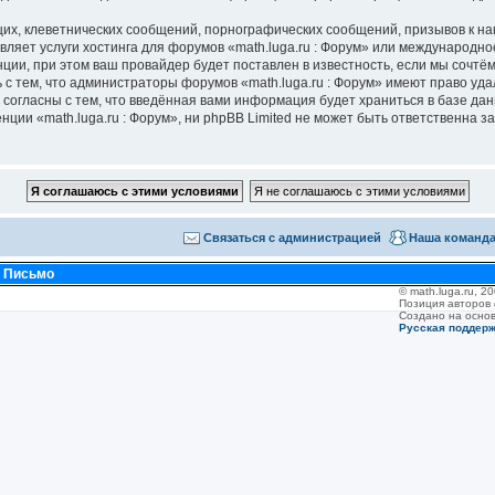
их, клеветнических сообщений, порнографических сообщений, призывов к на
вляет услуги хостинга для форумов «math.luga.ru : Форум» или международн
ии, при этом ваш провайдер будет поставлен в известность, если мы сочтём
с тем, что администраторы форумов «math.luga.ru : Форум» имеют право уда
 согласны с тем, что введённая вами информация будет храниться в базе да
ии «math.luga.ru : Форум», ни phpBB Limited не может быть ответственна за 
Связаться с администрацией
Наша команд
•
Письмо
© math.luga.ru, 
Позиция авторов
Создано на осно
Русская поддер