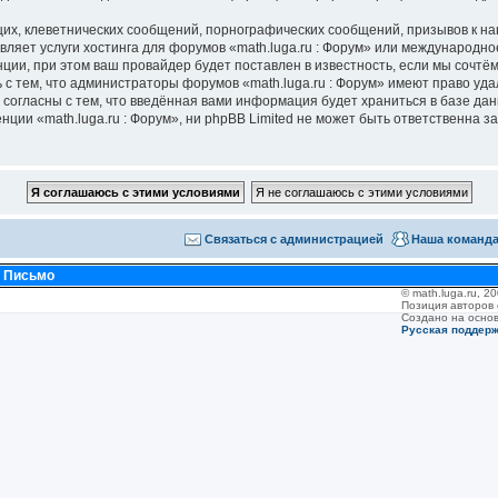
их, клеветнических сообщений, порнографических сообщений, призывов к на
вляет услуги хостинга для форумов «math.luga.ru : Форум» или международн
ии, при этом ваш провайдер будет поставлен в известность, если мы сочтём
с тем, что администраторы форумов «math.luga.ru : Форум» имеют право уда
 согласны с тем, что введённая вами информация будет храниться в базе да
ии «math.luga.ru : Форум», ни phpBB Limited не может быть ответственна за 
Связаться с администрацией
Наша команд
•
Письмо
© math.luga.ru, 
Позиция авторов
Создано на осно
Русская поддер