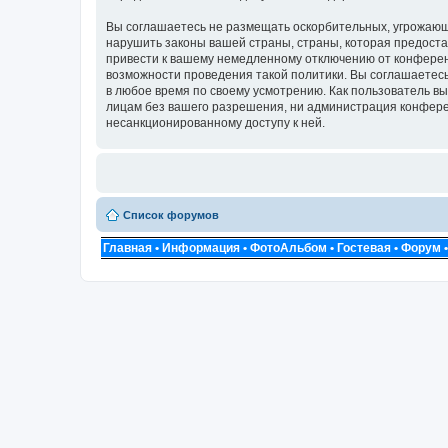
Вы соглашаетесь не размещать оскорбительных, угрожающ
нарушить законы вашей страны, страны, которая предоста
привести к вашему немедленному отключению от конференц
возможности проведения такой политики. Вы соглашаетесь 
в любое время по своему усмотрению. Как пользователь вы
лицам без вашего разрешения, ни администрация конференц
несанкционированному доступу к ней.
Список форумов
Главная
•
Информация
•
ФотоАльбом
•
Гостевая
•
Форум