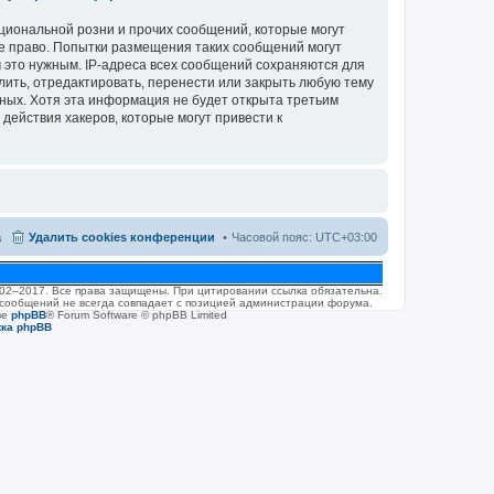
циональной розни и прочих сообщений, которые могут
ое право. Попытки размещения таких сообщений могут
 это нужным. IP-адреса всех сообщений сохраняются для
лить, отредактировать, перенести или закрыть любую тему
нных. Хотя эта информация не будет открыта третьим
действия хакеров, которые могут привести к
а
Удалить cookies конференции
Часовой пояс:
UTC+03:00
2002–2017. Все права защищены. При цитировании ссылка обязательна.
 сообщений не всегда совпадает с позицией администрации форума.
ве
phpBB
® Forum Software © phpBB Limited
жка phpBB