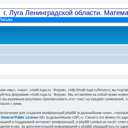
: г. Луга Ленинградской области. Матем
Письмо
м «мы», «наш», «math.luga.ru : Форум», «http://math.luga.ru/forum»), вы по
зуйтесь форумами «math.luga.ru : Форум». Мы оставляем за собой право изме
о бы разумным регулярно просматривать этот текст на предмет изменений, та
ласие с ними.
еспечения для создания конференций phpBB (в дальнейшем «они», «програ
General Public License v2
» (в дальнейшем «GPL»). Скачать его можно по ад
зацией и поддержкой интернет-конференций, и phpBB Limited не несёт ответ
ведения в них. За дополнительной информацией о phpBB обращайтесь по адр