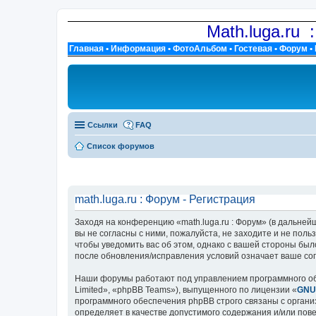
Math.luga.ru 
Главная
•
Информация
•
ФотоАльбом
•
Гостевая
•
Форум
•
Ссылки
FAQ
Список форумов
math.luga.ru : Форум - Регистрация
Заходя на конференцию «math.luga.ru : Форум» (в дальнейше
вы не согласны с ними, пожалуйста, не заходите и не поль
чтобы уведомить вас об этом, однако с вашей стороны был
после обновления/исправления условий означает ваше сог
Наши форумы работают под управлением программного об
Limited», «phpBB Teams»), выпущенного по лицензии «
GNU 
программного обеспечения phpBB строго связаны с органи
определяет в качестве допустимого содержания и/или по