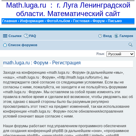
Math.luga.ru : г. Луга Ленинградской
области. Математический сайт
Главная
•
Информация
•
ФотоАльбом
•
Гостевая
•
Форум
•
Письмо
Ссылки
FAQ
Вход
Галерея
Список форумов
ои
Язык:
ск
math.luga.ru : Форум - Регистрация
Заходя на конференцию «math.luga.ru : Форум» (в дальнейшем «мы»,
«наш», «math.luga.ru : Форум», «http://math.luga.ru/forum»), вы
подтверждаете своё согласие со следующими условиями. Если вы не
согласны с ними, пожалуйста, не заходите и не пользуйтесь форумами
«math.luga.ru : Форум». Мы оставляем за собой право изменять эти
правила в любое время и сделаем всё возможное, чтобы уведомить вас об
этом, однако с вашей стороны было бы разумным регулярно
просматривать этот текст на предмет изменений, так как использование
конференции «math.luga.ru : Форум» после обновления/исправления
условий означает ваше согласие с ними.
Наши форумы работают под управлением программного обеспечения
для создания конференций phpBB (в дальнейшем «они», «программное
обеспечение phpBB», «www.phpbb.com», «phpBB Limited», «phpBB