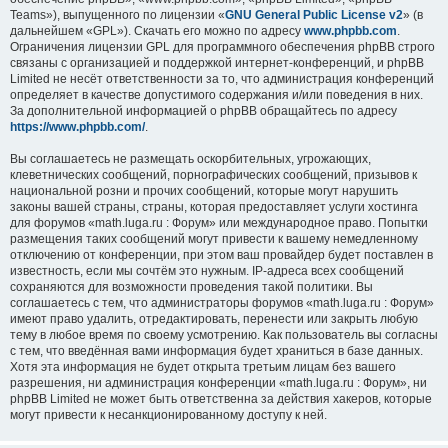
Teams»), выпущенного по лицензии «
GNU General Public License v2
» (в
дальнейшем «GPL»). Скачать его можно по адресу
www.phpbb.com
.
Ограничения лицензии GPL для программного обеспечения phpBB строго
связаны с организацией и поддержкой интернет-конференций, и phpBB
Limited не несёт ответственности за то, что администрация конференций
определяет в качестве допустимого содержания и/или поведения в них.
За дополнительной информацией о phpBB обращайтесь по адресу
https://www.phpbb.com/
.
Вы соглашаетесь не размещать оскорбительных, угрожающих,
клеветнических сообщений, порнографических сообщений, призывов к
национальной розни и прочих сообщений, которые могут нарушить
законы вашей страны, страны, которая предоставляет услуги хостинга
для форумов «math.luga.ru : Форум» или международное право. Попытки
размещения таких сообщений могут привести к вашему немедленному
отключению от конференции, при этом ваш провайдер будет поставлен в
известность, если мы сочтём это нужным. IP-адреса всех сообщений
сохраняются для возможности проведения такой политики. Вы
соглашаетесь с тем, что администраторы форумов «math.luga.ru : Форум»
имеют право удалить, отредактировать, перенести или закрыть любую
тему в любое время по своему усмотрению. Как пользователь вы согласны
с тем, что введённая вами информация будет храниться в базе данных.
Хотя эта информация не будет открыта третьим лицам без вашего
разрешения, ни администрация конференции «math.luga.ru : Форум», ни
phpBB Limited не может быть ответственна за действия хакеров, которые
могут привести к несанкционированному доступу к ней.