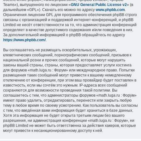
Teams»), выпущенного по лицензии «
GNU General Public License v2
» (в
дальнейшем «GPL»). Скачать его можно по адресу
www.phpbb.com
.
Ограничения лицензии GPL для программного обеспечения phpBB строго
связаны с организацией и поддержкой интернет-конференций, и phpBB
Limited не несёт ответственности за то, что администрация конференций
определяет в качестве допустимого содержания и/или поведения в них.
За дополнительной информацией о phpBB обращайтесь по адресу
https://www.phpbb.com/
.
Вы соглашаетесь не размещать оскорбительных, угрожающих,
клеветнических сообщений, порнографических сообщений, призывов к
национальной розни и прочих сообщений, которые могут нарушить
законы вашей страны, страны, которая предоставляет услуги хостинга
для форумов «math.luga.ru : Форум» или международное право. Попытки
размещения таких сообщений могут привести к вашему немедленному
отключению от конференции, при этом ваш провайдер будет поставлен в
известность, если мы сочтём это нужным. IP-адреса всех сообщений
сохраняются для возможности проведения такой политики. Вы
соглашаетесь с тем, что администраторы форумов «math.luga.ru : Форум»
имеют право удалить, отредактировать, перенести или закрыть любую
тему в любое время по своему усмотрению. Как пользователь вы согласны
с тем, что введённая вами информация будет храниться в базе данных.
Хотя эта информация не будет открыта третьим лицам без вашего
разрешения, ни администрация конференции «math.luga.ru : Форум», ни
phpBB Limited не может быть ответственна за действия хакеров, которые
могут привести к несанкционированному доступу к ней.