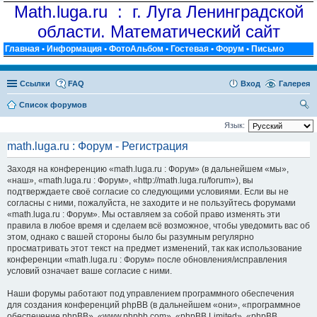
Math.luga.ru : г. Луга Ленинградской
области. Математический сайт
Главная
•
Информация
•
ФотоАльбом
•
Гостевая
•
Форум
•
Письмо
Ссылки
FAQ
Вход
Галерея
Список форумов
ои
Язык:
ск
math.luga.ru : Форум - Регистрация
Заходя на конференцию «math.luga.ru : Форум» (в дальнейшем «мы»,
«наш», «math.luga.ru : Форум», «http://math.luga.ru/forum»), вы
подтверждаете своё согласие со следующими условиями. Если вы не
согласны с ними, пожалуйста, не заходите и не пользуйтесь форумами
«math.luga.ru : Форум». Мы оставляем за собой право изменять эти
правила в любое время и сделаем всё возможное, чтобы уведомить вас об
этом, однако с вашей стороны было бы разумным регулярно
просматривать этот текст на предмет изменений, так как использование
конференции «math.luga.ru : Форум» после обновления/исправления
условий означает ваше согласие с ними.
Наши форумы работают под управлением программного обеспечения
для создания конференций phpBB (в дальнейшем «они», «программное
обеспечение phpBB», «www.phpbb.com», «phpBB Limited», «phpBB