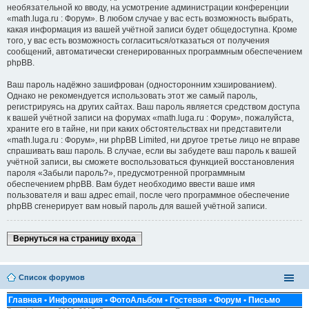
необязательной ко вводу, на усмотрение администрации конференции
«math.luga.ru : Форум». В любом случае у вас есть возможность выбрать,
какая информация из вашей учётной записи будет общедоступна. Кроме
того, у вас есть возможность согласиться/отказаться от получения
сообщений, автоматически сгенерированных программным обеспечением
phpBB.
Ваш пароль надёжно зашифрован (односторонним хэшированием).
Однако не рекомендуется использовать этот же самый пароль,
регистрируясь на других сайтах. Ваш пароль является средством доступа
к вашей учётной записи на форумах «math.luga.ru : Форум», пожалуйста,
храните его в тайне, ни при каких обстоятельствах ни представители
«math.luga.ru : Форум», ни phpBB Limited, ни другое третье лицо не вправе
спрашивать ваш пароль. В случае, если вы забудете ваш пароль к вашей
учётной записи, вы сможете воспользоваться функцией восстановления
пароля «Забыли пароль?», предусмотренной программным
обеспечением phpBB. Вам будет необходимо ввести ваше имя
пользователя и ваш адрес email, после чего программное обеспечение
phpBB сгенерирует вам новый пароль для вашей учётной записи.
Вернуться на страницу входа
Список форумов
Главная
•
Информация
•
ФотоАльбом
•
Гостевая
•
Форум
•
Письмо