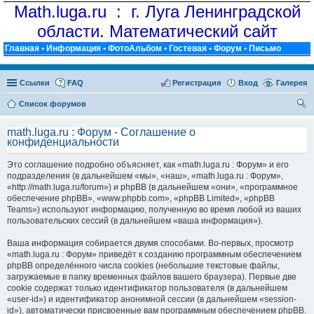
Math.luga.ru : г. Луга Ленинградской
области. Математический сайт
Главная
•
Информация
•
ФотоАльбом
•
Гостевая
•
Форум
•
Письмо
Ссылки
FAQ
Регистрация
Вход
Галерея
Список форумов
ои
math.luga.ru : Форум - Соглашение о
ск
конфиденциальности
Это соглашение подробно объясняет, как «math.luga.ru : Форум» и его
подразделения (в дальнейшем «мы», «наш», «math.luga.ru : Форум»,
«http://math.luga.ru/forum») и phpBB (в дальнейшем «они», «программное
обеспечение phpBB», «www.phpbb.com», «phpBB Limited», «phpBB
Teams») используют информацию, полученную во время любой из ваших
пользовательских сессий (в дальнейшем «ваша информация»).
Ваша информация собирается двумя способами. Во-первых, просмотр
«math.luga.ru : Форум» приведёт к созданию программным обеспечением
phpBB определённого числа cookies (небольшие текстовые файлы,
загружаемые в папку временных файлов вашего браузера). Первые две
cookie содержат только идентификатор пользователя (в дальнейшем
«user-id») и идентификатор анонимной сессии (в дальнейшем «session-
id»), автоматически присвоенные вам программным обеспечением phpBB.