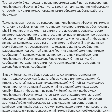
Третья cookie будет создана после просмотра одной из тем конференции
«math.luga.ru : Форум» и будет использоваться для хранения информации
о прочтённых вами темах, повышая таким образом удобство работы с
форумами.
Также во время просмотра конференции «math.luga.ru : Форум» мы можем
установить cookies, внешние по отношению к программному обеспечению
phpBB, однако они выходят за рамки этого документа, целью которого
является рассмотрение страниц, созданных исключительно программным
обеспечением phpBB. Вторым источником получения вашей информации
являются данные, которые вы отправляете на форум. Этими данными
могут быть, но не исчерпываются, следующие данные: сообщения,
размещённые под учётной записью Гостя (в дальнейшем «анонимные
сообщения»), данные, указанные при регистрации в конференции
«math.luga.ru : Форум» (в дальнейшем «ваша учётная запись») и
сообщения, оставленные вами после регистрации и авторизации (в
дальнейшем «ваши сообщения»).
Ваша учётная запись будет содержать, как минимум, однозначно
идентифицируемое имя (в дальнейшем «ваше имя пользователя»),
индивидуальный пароль для входа под вашей учётной записью (далее
«ваш пароль») и реальный адрес email (в дальнейшем «ваш адрес
email»). Ваша информация из вашей учётной записи на форумах
«math.luga.ru : Форум» охраняется законами о защите компьютерной
информации, применяемыми в стране, предоставляющей нам услуги
хостинга. Любая информация, запрашиваемая при регистрации в
конференции «math.luga.ru : Форум», кроме вашего имени пользователя,
вашего пароля и вашего адреса email, может быть как необходимой, так и