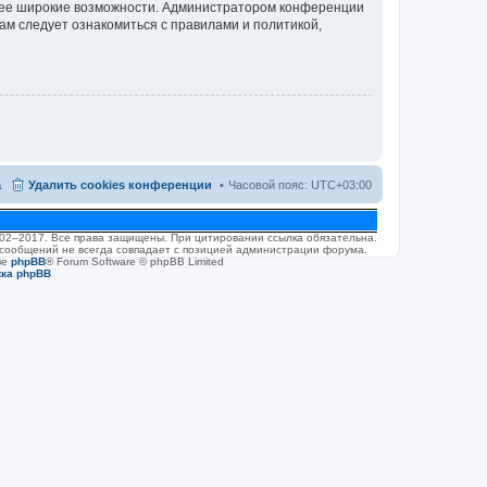
олее широкие возможности. Администратором конференции
ам следует ознакомиться с правилами и политикой,
а
Удалить cookies конференции
Часовой пояс:
UTC+03:00
2002–2017. Все права защищены. При цитировании ссылка обязательна.
 сообщений не всегда совпадает с позицией администрации форума.
ве
phpBB
® Forum Software © phpBB Limited
жка phpBB