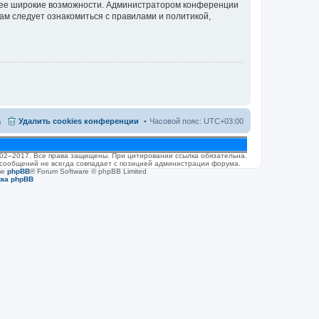
олее широкие возможности. Администратором конференции
ам следует ознакомиться с правилами и политикой,
а
Удалить cookies конференции
Часовой пояс:
UTC+03:00
2002–2017. Все права защищены. При цитировании ссылка обязательна.
 сообщений не всегда совпадает с позицией администрации форума.
ве
phpBB
® Forum Software © phpBB Limited
жка phpBB