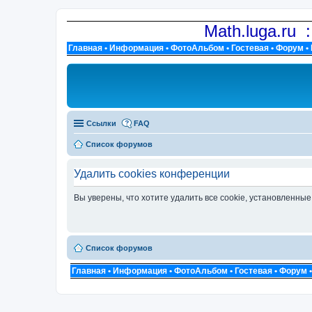
Math.luga.ru 
Главная
•
Информация
•
ФотоАльбом
•
Гостевая
•
Форум
•
Ссылки
FAQ
Список форумов
Удалить cookies конференции
Вы уверены, что хотите удалить все cookie, установленн
Список форумов
Главная
•
Информация
•
ФотоАльбом
•
Гостевая
•
Форум