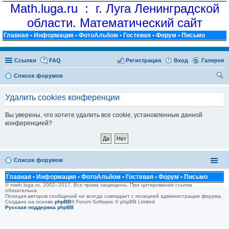
Math.luga.ru : г. Луга Ленинградской
области. Математический сайт
Главная
•
Информация
•
ФотоАльбом
•
Гостевая
•
Форум
•
Письмо
Ссылки
FAQ
Регистрация
Вход
Галерея
Список форумов
ои
Удалить cookies конференции
ск
Вы уверены, что хотите удалить все cookie, установленные данной
конференцией?
Список форумов
Главная
•
Информация
•
ФотоАльбом
•
Гостевая
•
Форум
•
Письмо
© math.luga.ru, 2002–2017. Все права защищены. При цитировании ссылка
обязательна.
Позиция авторов сообщений не всегда совпадает с позицией администрации форума.
Создано на основе
phpBB
® Forum Software © phpBB Limited
Русская поддержка phpBB