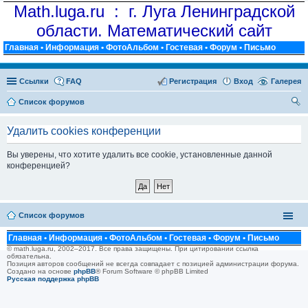
Math.luga.ru : г. Луга Ленинградской
области. Математический сайт
Главная
•
Информация
•
ФотоАльбом
•
Гостевая
•
Форум
•
Письмо
Ссылки
FAQ
Регистрация
Вход
Галерея
Список форумов
ои
Удалить cookies конференции
ск
Вы уверены, что хотите удалить все cookie, установленные данной
конференцией?
Список форумов
Главная
•
Информация
•
ФотоАльбом
•
Гостевая
•
Форум
•
Письмо
© math.luga.ru, 2002–2017. Все права защищены. При цитировании ссылка
обязательна.
Позиция авторов сообщений не всегда совпадает с позицией администрации форума.
Создано на основе
phpBB
® Forum Software © phpBB Limited
Русская поддержка phpBB