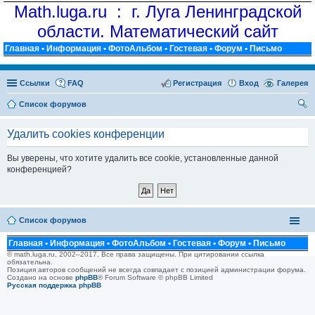
Math.luga.ru : г. Луга Ленинградской
области. Математический сайт
Главная
•
Информация
•
ФотоАльбом
•
Гостевая
•
Форум
•
Письмо
Ссылки
FAQ
Регистрация
Вход
Галерея
Список форумов
ои
Удалить cookies конференции
ск
Вы уверены, что хотите удалить все cookie, установленные данной
конференцией?
Список форумов
Главная
•
Информация
•
ФотоАльбом
•
Гостевая
•
Форум
•
Письмо
© math.luga.ru, 2002–2017. Все права защищены. При цитировании ссылка
обязательна.
Позиция авторов сообщений не всегда совпадает с позицией администрации форума.
Создано на основе
phpBB
® Forum Software © phpBB Limited
Русская поддержка phpBB