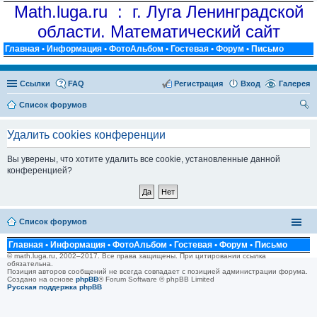
Math.luga.ru : г. Луга Ленинградской
области. Математический сайт
Главная
•
Информация
•
ФотоАльбом
•
Гостевая
•
Форум
•
Письмо
Ссылки
FAQ
Регистрация
Вход
Галерея
Список форумов
ои
Удалить cookies конференции
ск
Вы уверены, что хотите удалить все cookie, установленные данной
конференцией?
Список форумов
Главная
•
Информация
•
ФотоАльбом
•
Гостевая
•
Форум
•
Письмо
© math.luga.ru, 2002–2017. Все права защищены. При цитировании ссылка
обязательна.
Позиция авторов сообщений не всегда совпадает с позицией администрации форума.
Создано на основе
phpBB
® Forum Software © phpBB Limited
Русская поддержка phpBB