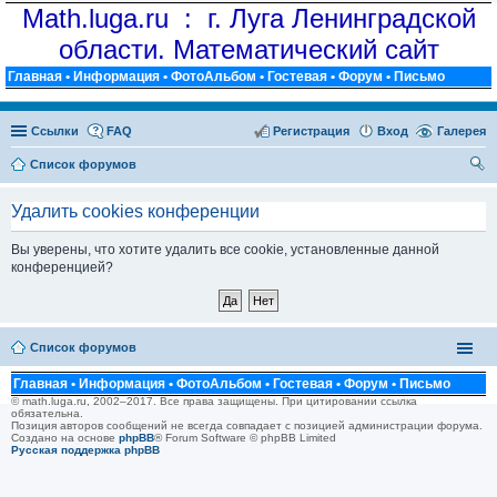
Math.luga.ru : г. Луга Ленинградской
области. Математический сайт
Главная
•
Информация
•
ФотоАльбом
•
Гостевая
•
Форум
•
Письмо
Ссылки
FAQ
Регистрация
Вход
Галерея
Список форумов
ои
Удалить cookies конференции
ск
Вы уверены, что хотите удалить все cookie, установленные данной
конференцией?
Список форумов
Главная
•
Информация
•
ФотоАльбом
•
Гостевая
•
Форум
•
Письмо
© math.luga.ru, 2002–2017. Все права защищены. При цитировании ссылка
обязательна.
Позиция авторов сообщений не всегда совпадает с позицией администрации форума.
Создано на основе
phpBB
® Forum Software © phpBB Limited
Русская поддержка phpBB