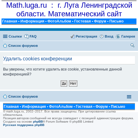
Math.luga.ru : г. Луга Ленинградской
области. Математический сайт
Главная
•
Информация
•
ФотоАльбом
•
Гостевая
•
Форум
•
Письмо
Ссылки
FAQ
Регистрация
Вход
Галерея
Список форумов
ои
Удалить cookies конференции
ск
Вы уверены, что хотите удалить все cookie, установленные данной
конференцией?
Список форумов
Главная
•
Информация
•
ФотоАльбом
•
Гостевая
•
Форум
•
Письмо
© math.luga.ru, 2002–2017. Все права защищены. При цитировании ссылка
обязательна.
Позиция авторов сообщений не всегда совпадает с позицией администрации форума.
Создано на основе
phpBB
® Forum Software © phpBB Limited
Русская поддержка phpBB