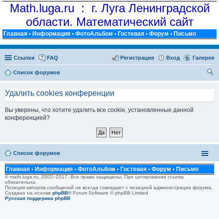
Math.luga.ru : г. Луга Ленинградской
области. Математический сайт
Главная
•
Информация
•
ФотоАльбом
•
Гостевая
•
Форум
•
Письмо
Ссылки
FAQ
Регистрация
Вход
Галерея
Список форумов
ои
Удалить cookies конференции
ск
Вы уверены, что хотите удалить все cookie, установленные данной
конференцией?
Список форумов
Главная
•
Информация
•
ФотоАльбом
•
Гостевая
•
Форум
•
Письмо
© math.luga.ru, 2002–2017. Все права защищены. При цитировании ссылка
обязательна.
Позиция авторов сообщений не всегда совпадает с позицией администрации форума.
Создано на основе
phpBB
® Forum Software © phpBB Limited
Русская поддержка phpBB